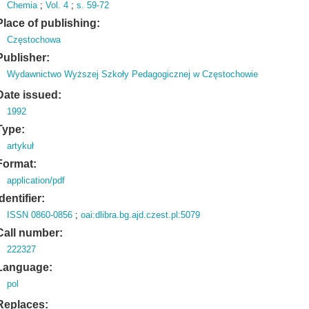
Chemia
;
Vol.
4
;
s.
59-72
Place of publishing:
Częstochowa
Publisher:
Wydawnictwo Wyższej Szkoły Pedagogicznej w Częstochowie
Date issued:
1992
Type:
artykuł
Format:
application/pdf
Identifier:
ISSN 0860-0856
;
oai:dlibra.bg.ajd.czest.pl:5079
Call number:
222327
Language:
pol
Replaces: