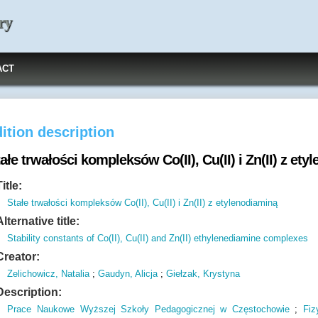
ry
ACT
ition description
ałe trwałości kompleksów Co(II), Cu(II) i Zn(II) z et
Title:
Stałe trwałości kompleksów Co(II), Cu(II) i Zn(II) z etylenodiaminą
Alternative title:
Stability constants of Co(II), Cu(II) and Zn(II) ethylenediamine complexes
Creator:
Zelichowicz, Natalia
;
Gaudyn, Alicja
;
Giełzak, Krystyna
Description:
Prace Naukowe Wyższej Szkoły Pedagogicznej w Częstochowie
;
Fiz