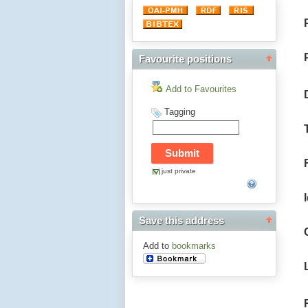
Favourite positions
Add to Favourites
Tagging
just private
Save this address
Add to
bookmarks