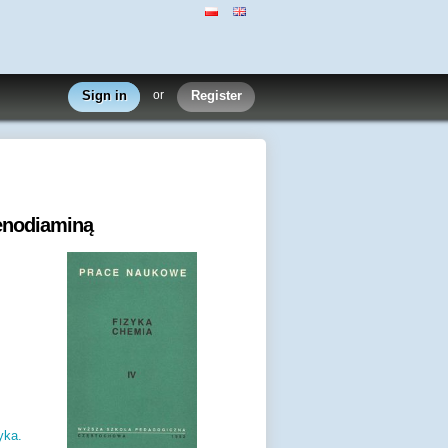
Sign in
or
Register
ylenodiaminą
yka.