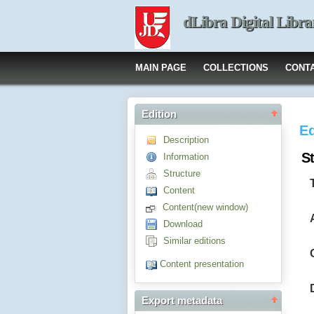
dLibra Digital Libra
MAIN PAGE
COLLECTIONS
CONT
Edition
Ed
Description
St
Information
Structure
Content
Content(new window)
Download
Similar editions
Content presentation
Export metadata