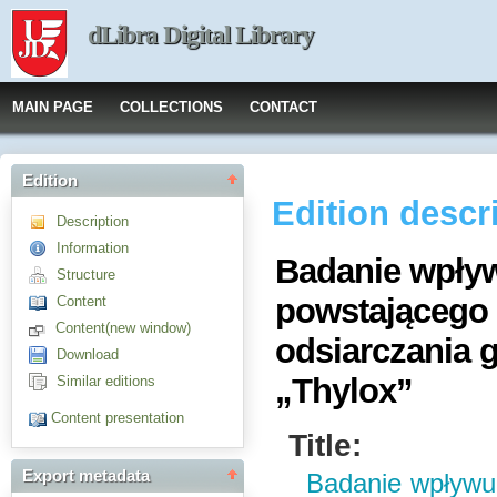
dLibra Digital Library
MAIN PAGE
COLLECTIONS
CONTACT
Edition
Edition descr
Description
Information
Badanie wpływ
Structure
powstającego 
Content
Content(new window)
odsiarczania
Download
„Thylox”
Similar editions
Content presentation
Title:
Export metadata
Badanie wpływu