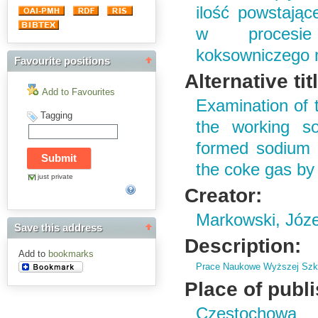
ilość powstają
w procesie
koksowniczego 
Favourite positions
Alternative tit
Add to Favourites
Examination of t
Tagging
the working s
formed sodium t
the coke gas by
just private
Creator:
Markowski, Józe
Save this address
Description:
Add to
bookmarks
Prace Naukowe Wyższej Szko
Place of publ
Częstochowa