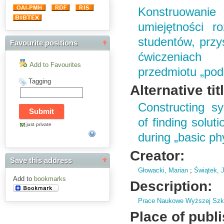
Konstruowani
umiejętności r
studentów, przys
Favourite positions
ćwiczeniach
Add to Favourites
przedmiotu „pods
Tagging
Alternative tit
Constructing sy
of finding solut
just private
during „basic ph
Creator:
Save this address
Głowacki, Marian
;
Świątek, 
Add to
bookmarks
Description:
Prace Naukowe Wyższej Szko
Place of publ