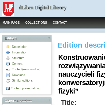
dLibra Digital Library
MAIN PAGE
COLLECTIONS
CONTACT
Edition
Edition descr
Description
Information
Konstruowanie
Structure
rozwiązywania
Content
Content(new window)
nauczycieli fi
Download
konwersatory
Similar editions
Content presentation
fizyki”
Title:
Export metadata