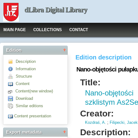
dLibra Digital Library
MAIN PAGE
COLLECTIONS
CONTACT
Edition
Edition description
Description
Nano-objętości pułapk
Information
Structure
Title:
Content
Content(new window)
Nano-objętośc
Download
szklistym As2S
Similar editions
Creator:
Content presentation
Kozdraś, A.
;
Filipecki, Jacek
Description:
Export metadata