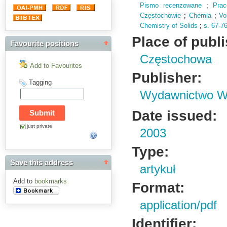
Pismo recenzowane
;
Pra
Częstochowie
;
Chemia
;
Vo
Chemistry of Solids
;
s.
67-7
Place of publ
Favourite positions
Częstochowa
Add to Favourites
Publisher:
Tagging
Wydawnictwo Wy
Date issued:
just private
2003
Type:
Save this address
artykuł
Add to
bookmarks
Format:
application/pdf
Identifier: