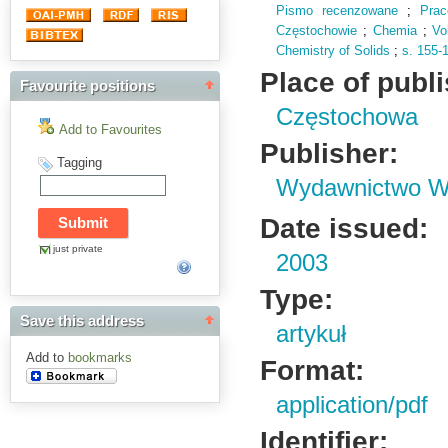
Pismo recenzowane
;
Pra
Częstochowie
;
Chemia
;
Vo
Chemistry of Solids
;
s.
155-
Place of publ
Favourite positions
Częstochowa
Add to Favourites
Publisher:
Tagging
Wydawnictwo Wy
Date issued:
just private
2003
Type:
Save this address
artykuł
Add to
bookmarks
Format:
application/pdf
Identifier: