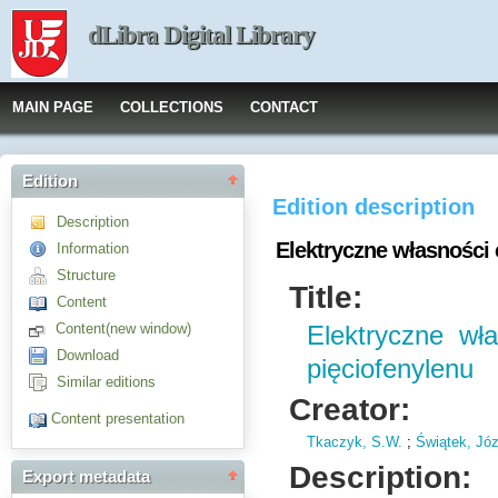
dLibra Digital Library
MAIN PAGE
COLLECTIONS
CONTACT
Edition
Edition description
Description
Elektryczne własności 
Information
Structure
Title:
Content
Content(new window)
Elektryczne wł
Download
pięciofenylenu
Similar editions
Creator:
Content presentation
Tkaczyk, S.W.
;
Świątek, Jó
Description:
Export metadata