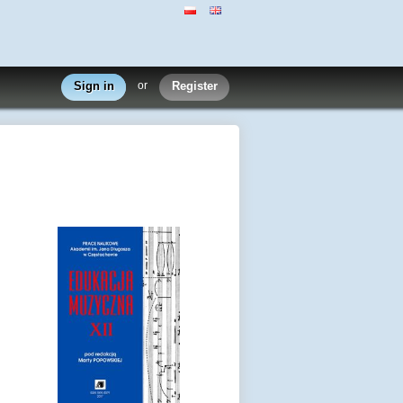
Sign in
or
Register