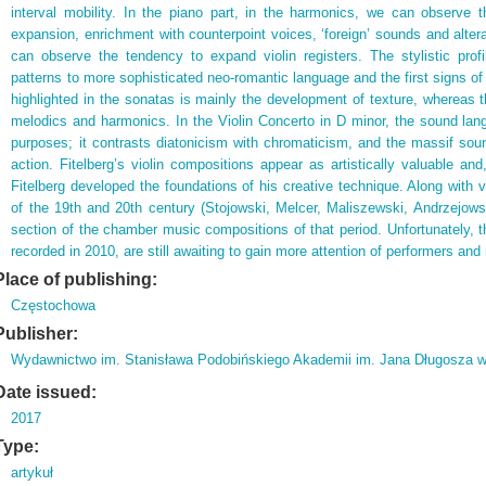
interval mobility. In the piano part, in the harmonics, we can observe t
expansion, enrichment with counterpoint voices, ‘foreign’ sounds and altera
can observe the tendency to expand violin registers. The stylistic pro
patterns to more sophisticated neo-romantic language and the first signs o
highlighted in the sonatas is mainly the development of texture, whereas th
melodics and harmonics. In the Violin Concerto in D minor, the sound lan
purposes; it contrasts diatonicism with chromaticism, and the massif soun
action. Fitelberg’s violin compositions appear as artistically valuable a
Fitelberg developed the foundations of his creative technique. Along with 
of the 19th and 20th century (Stojowski, Melcer, Maliszewski, Andrzejowsk
section of the chamber music compositions of that period. Unfortunately,
recorded in 2010, are still awaiting to gain more attention of performers and
Place of publishing:
Częstochowa
Publisher:
Wydawnictwo im. Stanisława Podobińskiego Akademii im. Jana Długosza 
Date issued:
2017
Type:
artykuł