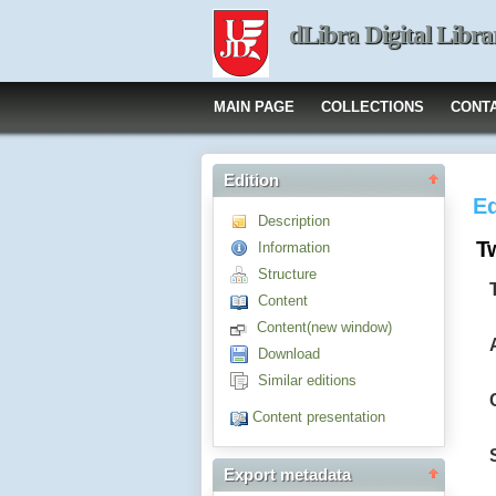
dLibra Digital Libra
MAIN PAGE
COLLECTIONS
CONT
Edition
Ed
Description
T
Information
Structure
Content
Content(new window)
Download
Similar editions
Content presentation
Export metadata