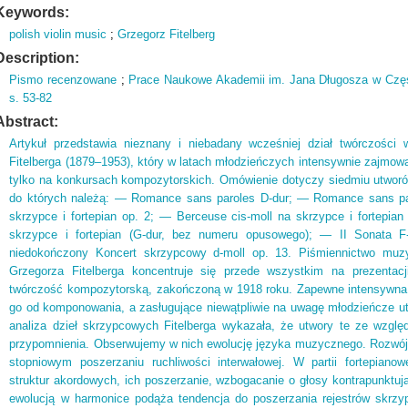
Keywords:
polish violin music
;
Grzegorz Fitelberg
Description:
Pismo recenzowane
;
Prace Naukowe Akademii im.
Jana Długosza w Czę
s.
53-82
Abstract:
Artykuł przedstawia nieznany i niebadany wcześniej dział twórczości 
Fitelberga (1879–1953), który w latach młodzieńczych intensywnie zajmow
tylko na konkursach kompozytorskich. Omówienie dotyczy siedmiu utwor
do których należą: — Romance sans paroles D-dur; — Romance sans par
skrzypce i fortepian op. 2; — Berceuse cis-moll na skrzypce i fortep
skrzypce i fortepian (G-dur, bez numeru opusowego); — II Sonata F
niedokończony Koncert skrzypcowy d-moll op. 13. Piśmiennictwo muz
Grzegorza Fitelberga koncentruje się przede wszystkim na prezentacj
twórczość kompozytorską, zakończoną w 1918 roku. Zapewne intensywna d
go od komponowania, a zasługujące niewątpliwie na uwagę młodzieńcze u
analiza dzieł skrzypcowych Fitelberga wykazała, że utwory te ze wzgl
przypomnienia. Obserwujemy w nich ewolucję języka muzycznego. Rozwój 
stopniowym poszerzaniu ruchliwości interwałowej. W partii fortepian
struktur akordowych, ich poszerzanie, wzbogacanie o głosy kontrapunktują
ewolucją w harmonice podąża tendencja do poszerzania rejestrów skrzyp