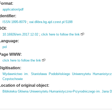
Format:
application/pdf
Identifier:
ISSN 1895-8079
;
oai:dlibra.bg.ajd.czest.pl:5188
DOI:
10.16926/em.2017.12.02
;
click here to follow the link
Language:
pol
Page WWW:
click here to follow the link
Digitisation:
Wydawnictwo im. Stanisława Podobińskiego Uniwersytetu Humanistycz
Częstochowie
Location of original object:
Biblioteka Główna Uniwersytetu Humanistyczno-Przyrodniczego im. Jana 