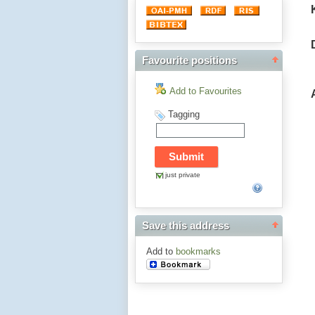
Favourite positions
Add to Favourites
Tagging
just private
Save this address
Add to
bookmarks