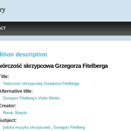
ry
ACT
ition description
wórczość skrzypcowa Grzegorza Fitelberga
Title:
Twórczość skrzypcowa Grzegorza Fitelberga
Alternative title:
Grzegorz Fitelberg’s Violin Works
Creator:
Renat, Maryla
Subject:
polska muzyka skrzypcowa
;
Grzegorz Fitelberg