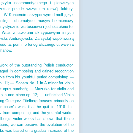
języka neoromantycznego i pierwszych
ostał przede wszystkim rozwój faktury,
iki. W Koncercie skrzypcowym d-moll język
atonikę – chromatyce, masyw brzmieniowy
artystycznie wartościowe i jednocześnie te,
. Wraz z utworami skrzypcowymi innych
ski, Andrzejowski, Zarzycki) współtworzą
ość ta, pomimo fonograficznego utrwalenia
omanów.
work of the outstanding Polish conductor,
gaged in composing and gained recognition
rks from his youthful period comprising: —
 11; — Sonata No. 1 in A minor for violin
ut opus number); — Mazurka for violin and
olin and piano op. 12; — unfinished Violin
ing Grzegorz Fitelberg focuses primarily on
mposer's work that he quit in 1918. It’s
aw from composing, and the youthful works,
elberg’s violin works has shown that these
tions, we can observe the evolution of the
ks was based on a gradual increase of the