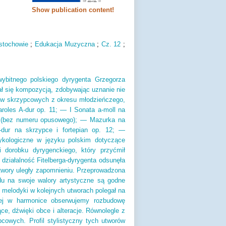
Show publication content!
stochowie
;
Edukacja Muzyczna
;
Cz.
12
;
wybitnego polskiego dyrygenta Grzegorza
ał się kompozycją, zdobywając uznanie nie
ów skrzypcowych z okresu młodzieńczego,
oles A-dur op. 11; — I Sonata a-moll na
ian (bez numeru opusowego); — Mazurka na
-dur na skrzypce i fortepian op. 12; —
ykologiczne w języku polskim dotyczące
i dorobku dyrygenckiego, który przyćmił
ziałalność Fitelberga-dyrygenta odsunęła
twory uległy zapomnieniu. Przeprowadzona
ędu na swoje walory artystyczne są godne
melodyki w kolejnych utworach polegał na
owej w harmonice obserwujemy rozbudowę
ce, dźwięki obce i alteracje. Równolegle z
cowych. Profil stylistyczny tych utworów