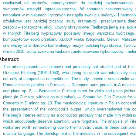
ewoluował od wzorców romantycznych do bardziej rozbudowanego 
symptomów estetyki impresjonistycznej. W sonatach zaakcentowany z
natomiast w miniaturach lirycznych nastąpiła ewolucja melodyki i harmon
dźwiękowy jest bardziej złożony, służy dramaturgii; przeciwstawia di
zespołu – solistycznej akcji. Utwory skrzypcowe Fitelberga jawią się jako 
w których Fitelberg wypracował podstawy swego warsztatu twórczego
kompozytorów epoki przełomu XIX/XX wieku (Stojowski, Melcer, Maliszew
one ważny dział dorobku kameralnego muzyki polskiej tego okresu. Twórcz
w roku 2010, wciąż czeka na większe zainteresowanie wykonawców i mel
Abstract:
The article presents an unknown and previously not studied part of the 
Grzegorz Fitelberg (1879–1953), who during his youth was intensively en
not only at composition competitions. The study concerns seven violin wo
Romance sans paroles in D major; — Romance sans paroles in A major op.
and piano op. 2, — Berceuse in C sharp minor for violin and piano (witho
piano (in G major, without opus number); — Sonata No. 2 in F major for vi
Concerto in D minor, op. 13. The musicological literature in Polish concern
the presentation of the conductor’s output, which overshadowed the co
Fitelberg’s intense activity as a conductor probably that made him withdr
which undoubtedly deserve attention, were forgotten. The analysis of Fit
works are worth remembering due to their artistic value. In these composi
musical language. The development of the melodics in the subsequent wor