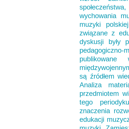
społeczeństwa
wychowania mu
muzyki polskie
związane z edu
dyskusji były 
pedagogiczno-
publikowane
międzywojennym
są źródłem wied
Analiza mater
przedmiotem wi
tego periodyk
znaczenia rozw
edukacji muzycz
muzyki. Zamiesz