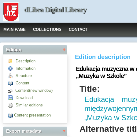
dLibra Digital Library
MAIN PAGE
COLLECTIONS
CONTACT
Edition
Edition description
Description
Edukacja muzyczna w 
Information
„Muzyka w Szkole”
Structure
Content
Title:
Content(new window)
Download
Edukacja muzy
Similar editions
międzywojenny
Content presentation
„Muzyka w Szko
Alternative tit
Export metadata