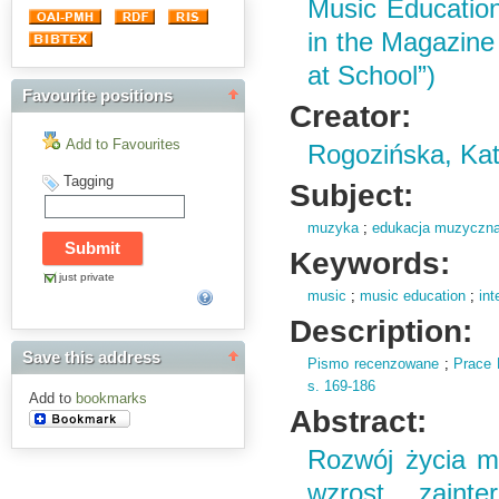
Music Education
in the Magazine
at School”)
Favourite positions
Creator:
Add to Favourites
Rogozińska, Ka
Tagging
Subject:
muzyka
;
edukacja muzyczn
Keywords:
just private
music
;
music education
;
int
Description:
Save this address
Pismo recenzowane
;
Prace 
s.
169-186
Add to
bookmarks
Abstract:
Rozwój życia m
wzrost zaint