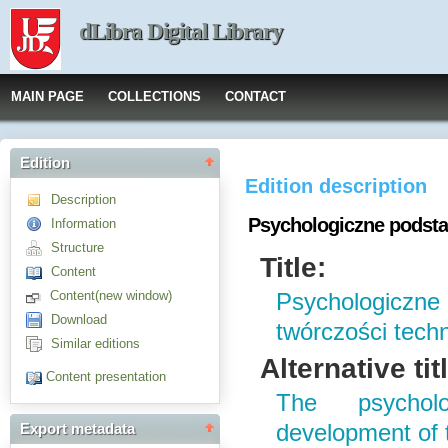
dLibra Digital Library
MAIN PAGE
COLLECTIONS
CONTACT
Edition
Edition description
Description
Psychologiczne podsta
Information
Structure
Title:
Content
Content(new window)
Psychologicz
Download
twórczości tech
Similar editions
Alternative tit
Content presentation
The psychol
development of t
Export metadata