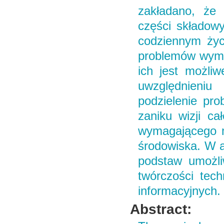
zakładano, że 
części składowy
codziennym życi
problemów wyma
ich jest możliw
uwzględnieniu
podzielenie pr
zaniku wizji ca
wymagającego m
środowiska. W a
podstaw umożli
twórczości tech
informacyjnych.
Abstract: