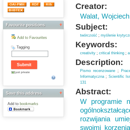
Creator:
Walat, Wojciech
Subject:
Favourite positions
twórczość
;
myślenie krytycz
Add to Favourites
Keywords:
Tagging
creativity
;
critical thinking
;
a
Description:
Pismo recenzowane
;
Prac
just private
Informatyczna
;
Scientific I
131
Abstract:
Save this address
W programie na
Add to
bookmarks
ogólnokształc
rozwijania umie
swoimi korzeni