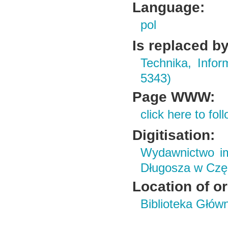
Language:
pol
Is replaced by
Technika, Infor
5343)
Page WWW:
click here to foll
Digitisation:
Wydawnictwo im
Długosza w Czę
Location of or
Biblioteka Głów