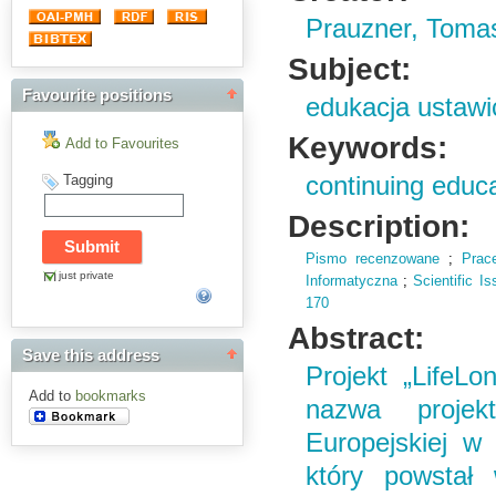
Prauzner, Toma
Subject:
Favourite positions
edukacja ustaw
Keywords:
Add to Favourites
Tagging
continuing educ
Description:
Pismo recenzowane
;
Prac
just private
Informatyczna
;
Scientific I
170
Abstract:
Save this address
Projekt „LifeLo
Add to
bookmarks
nazwa projek
Europejskiej w
który powstał