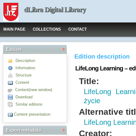
dLibra Digital Library
MAIN PAGE
COLLECTIONS
CONTACT
Edition
Edition description
Description
LifeLong Learning – ed
Information
Structure
Title:
Content
Content(new window)
LifeLong Learn
Download
życie
Similar editions
Alternative tit
Content presentation
LifeLong Learnin
Export metadata
Creator: