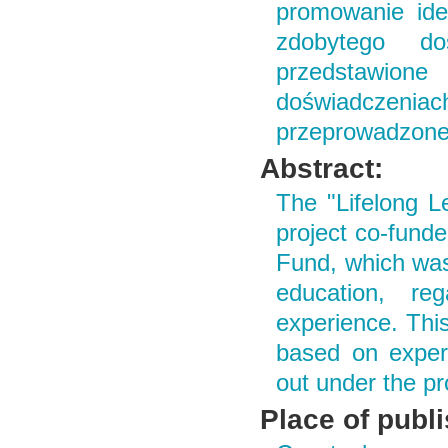
promowanie idei
zdobytego d
przedstawione 
doświadczeni
przeprowadzone
Abstract:
The "Lifelong L
project co-fund
Fund, which was 
education, re
experience. This
based on experi
out under the pr
Place of publ