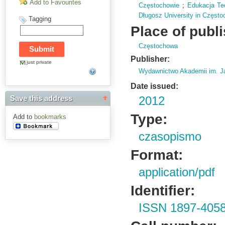
Add to Favourites
Częstochowie
;
Edukacja Te
Długosz University in Częst
Tagging
Place of publ
Częstochowa
Publisher:
just private
Wydawnictwo Akademii im. J
Date issued:
Save this address
2012
Type:
Add to
bookmarks
czasopismo
Format:
application/pdf
Identifier:
ISSN 1897-405