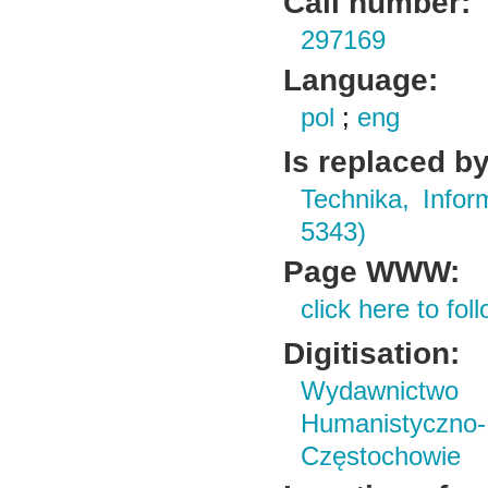
Call number:
297169
Language:
pol
;
eng
Is replaced by
Technika, Infor
5343)
Page WWW:
click here to foll
Digitisation:
Wydawnictwo i
Humanistyczn
Częstochowie