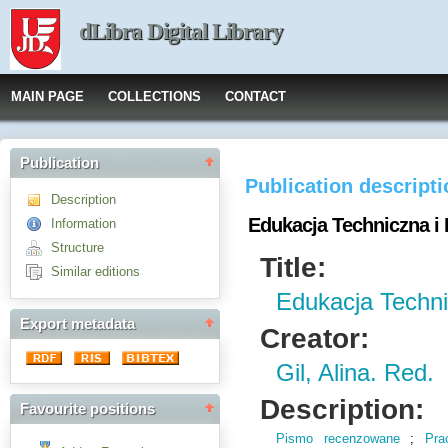
dLibra Digital Library
MAIN PAGE
COLLECTIONS
CONTACT
Publication
Publication descript
Description
Edukacja Techniczna i 
Information
Structure
Title:
Similar editions
Edukacja Techni
Export metadata
Creator:
Gil, Alina. Red.
Description:
Favourite positions
Pismo recenzowane
;
Pra