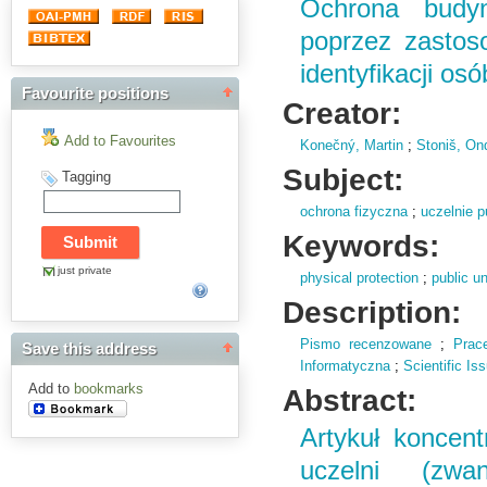
Ochrona budyn
poprzez zastoso
identyfikacji osó
Favourite positions
Creator:
Add to Favourites
Konečný, Martin
;
Stoniš, On
Subject:
Tagging
ochrona fizyczna
;
uczelnie p
Keywords:
just private
physical protection
;
public un
Description:
Pismo recenzowane
;
Prac
Save this address
Informatyczna
;
Scientific I
Add to
bookmarks
Abstract:
Artykuł koncent
uczelni (zwa