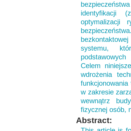
bezpieczeństwa 
identyfikacji
optymalizacji
bezpieczeństwa
bezkontaktowej
systemu, któ
podstawowych s
Celem niniejsz
wdrożenia tech
funkcjonowania 
w zakresie zar
wewnątrz bud
fizycznej osób, 
Abstract:
This article is 