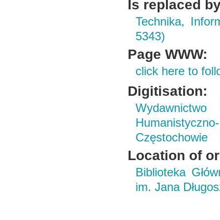
Is replaced by
Technika, Infor
5343)
Page WWW:
click here to foll
Digitisation:
Wydawnictwo i
Humanistyczn
Częstochowie
Location of or
Biblioteka Głó
im. Jana Długo