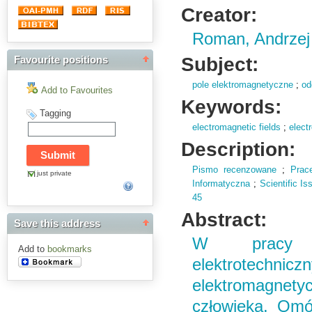
Creator:
Roman, Andrzej
Subject:
Favourite positions
pole elektromagnetyczne
;
od
Add to Favourites
Keywords:
Tagging
electromagnetic fields
;
elect
Description:
Pismo recenzowane
;
Prac
just private
Informatyczna
;
Scientific I
45
Abstract:
Save this address
W pracy pr
Add to
bookmarks
elektrotechni
elektromagnet
człowieka. Omó