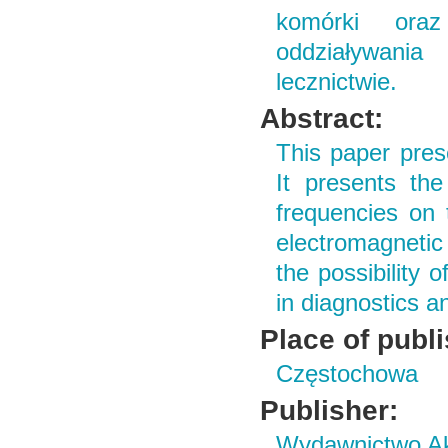
komórki oraz
oddziaływania
lecznictwie.
Abstract:
This paper prese
It presents the
frequencies on 
electromagnetic 
the possibility o
in diagnostics a
Place of publ
Częstochowa
Publisher:
Wydawnictwo Ak