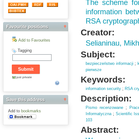
The scheme for
information bet
RSA cryptograp
Favourite positions
Creator:
Add to Favourites
Selianinau, Mikh
Tagging
Subject:
bezpieczeństwo informacji
;
pierwsze
Keywords:
just private
information security
;
RSA cr
Description:
Save this address
Pismo recenzowane
;
Prac
Add to
bookmarks
Informatyczna
;
Scientific I
103
Abstract: