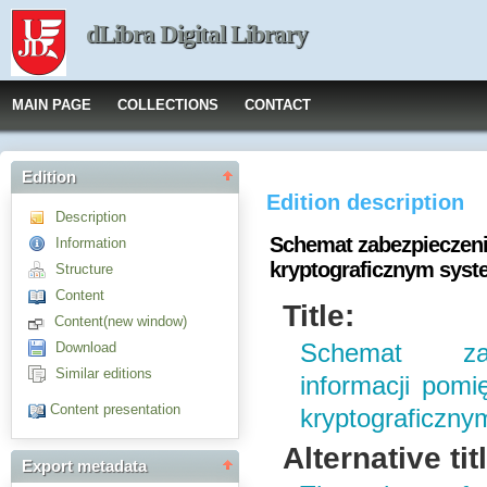
dLibra Digital Library
MAIN PAGE
COLLECTIONS
CONTACT
Edition
Edition description
Description
Schemat zabezpieczeni
Information
kryptograficznym sys
Structure
Content
Title:
Content(new window)
Download
Schemat zab
Similar editions
informacji pom
Content presentation
kryptograficzn
Alternative tit
Export metadata