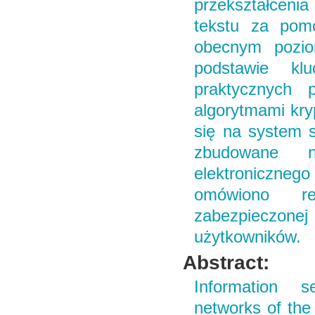
przekształceni
tekstu za pomo
obecnym poziom
podstawie kl
praktycznych 
algorytmami kry
się na system 
zbudowane n
elektroniczneg
omówiono re
zabezpieczone
użytkowników.
Abstract:
Information s
networks of the 