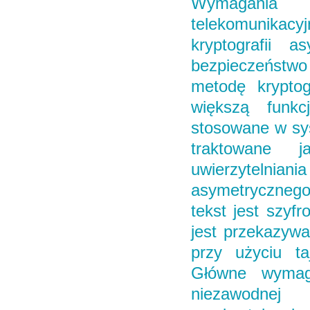
Wymagania b
telekomunikacy
kryptografii 
bezpieczeństwo
metodę kryptog
większą funkc
stosowane w sys
traktowane j
uwierzyteln
asymetrycznego
tekst jest szyf
jest przekazywa
przy użyciu ta
Główne wymaga
niezawodnej