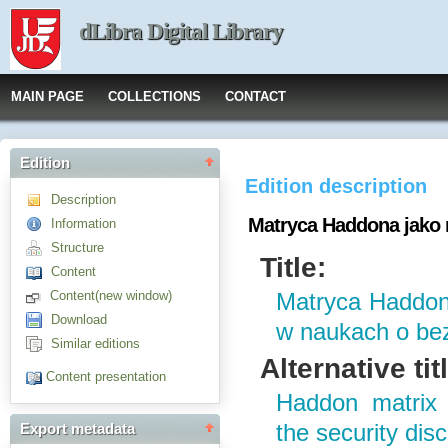
dLibra Digital Library
MAIN PAGE
COLLECTIONS
CONTACT
Edition
Edition description
Description
Matryca Haddona jako 
Information
Structure
Title:
Content
Content(new window)
Matryca Haddon
Download
w naukach o be
Similar editions
Alternative tit
Content presentation
Haddon matrix
the security disc
Export metadata