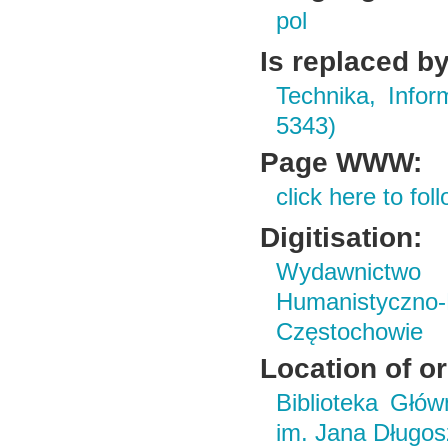
pol
Is replaced by
Technika, Infor
5343)
Page WWW:
click here to foll
Digitisation:
Wydawnictwo i
Humanistyczn
Częstochowie
Location of or
Biblioteka Głó
im. Jana Długo