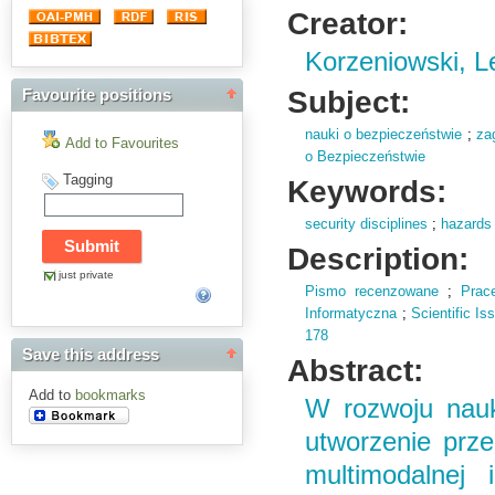
Creator:
Korzeniowski, L
Subject:
Favourite positions
nauki o bezpieczeństwie
;
za
Add to Favourites
o Bezpieczeństwie
Tagging
Keywords:
security disciplines
;
hazards
Description:
just private
Pismo recenzowane
;
Prac
Informatyczna
;
Scientific I
178
Save this address
Abstract:
Add to
bookmarks
W rozwoju nauk
utworzenie prz
multimodalnej 