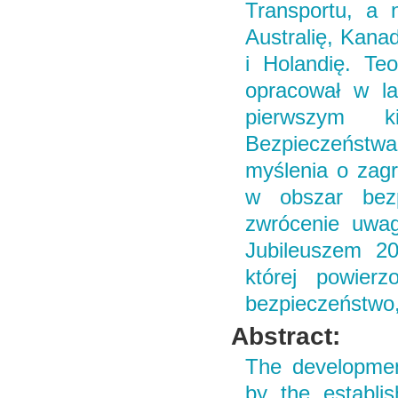
Transportu, a 
Australię, Kana
i Holandię. Te
opracował w la
pierwszym k
Bezpieczeństwa
myślenia o zagr
w obszar bezp
zwrócenie uwag
Jubileuszem 20
której powierz
bezpieczeństwo,
Abstract:
The development
by the establi