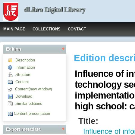
dLibra Digital Library
MAIN PAGE
COLLECTIONS
CONTACT
Edition
Edition descr
Description
Information
Influence of 
Structure
technology se
Content
Content(new window)
implementation
Download
high school: 
Similar editions
Content presentation
Title:
Export metadata
Influence of in