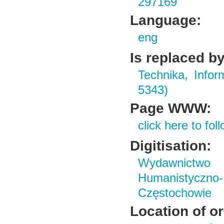
297169
Language:
eng
Is replaced by
Technika, Infor
5343)
Page WWW:
click here to foll
Digitisation:
Wydawnictwo i
Humanistyczn
Częstochowie
Location of or