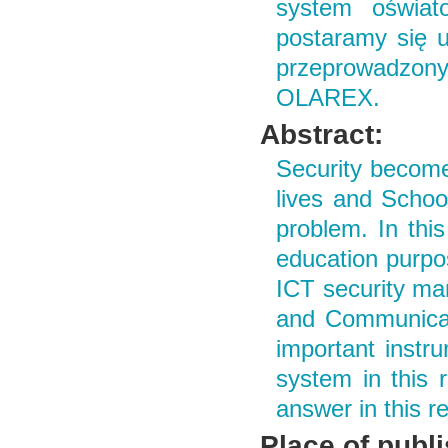
system oświat
postaramy się u
przeprowadzon
OLAREX.
Abstract:
Security become
lives and Scho
problem. In thi
education purpos
ICT security ma
and Communicat
important instru
system in this 
answer in this 
Place of publ