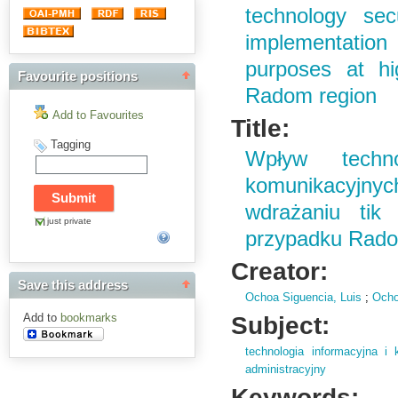
technology se
implementatio
purposes at hi
Favourite positions
Radom region
Add to Favourites
Title:
Tagging
Wpływ techno
komunikacyjny
wdrażaniu tik
just private
przypadku Rad
Creator:
Save this address
Ochoa Siguencia, Luis
;
Ocho
Subject:
Add to
bookmarks
technologia informacyjna i
administracyjny
Keywords: