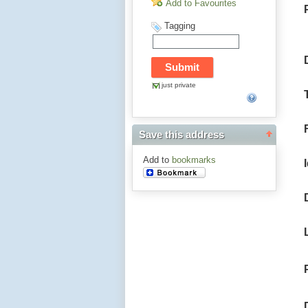
Add to Favourites
Tagging
just private
Save this address
Add to
bookmarks