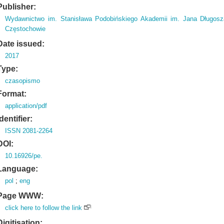
Publisher:
Wydawnictwo im. Stanisława Podobińskiego Akademii im. Jana Długos
Częstochowie
Date issued:
2017
Type:
czasopismo
Format:
application/pdf
Identifier:
ISSN 2081-2264
DOI:
10.16926/pe.
Language:
pol
;
eng
Page WWW:
click here to follow the link
Digitisation: