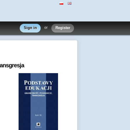
Sign in
or
Register
ransgresja