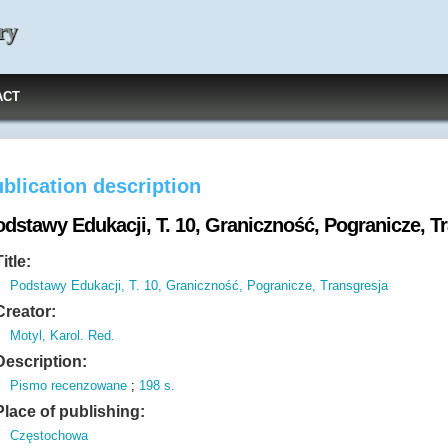
ry
ACT
blication description
odstawy Edukacji, T. 10, Graniczność, Pogranicze, T
Title:
Podstawy Edukacji, T. 10, Graniczność, Pogranicze, Transgresja
Creator:
Motyl, Karol. Red.
Description:
Pismo recenzowane
;
198 s.
Place of publishing:
Częstochowa