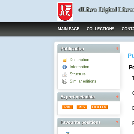
dLibra Digital Libra
MAIN PAGE
COLLECTIONS
CONT
Publication
Pu
Description
P
Information
Structure
Similar editions
Export metadata
Favourite positions