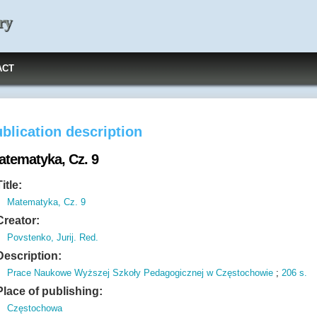
ry
ACT
blication description
atematyka, Cz. 9
Title:
Matematyka, Cz. 9
Creator:
Povstenko, Jurij. Red.
Description:
Prace Naukowe Wyższej Szkoły Pedagogicznej w Częstochowie
;
206 s.
Place of publishing:
Częstochowa