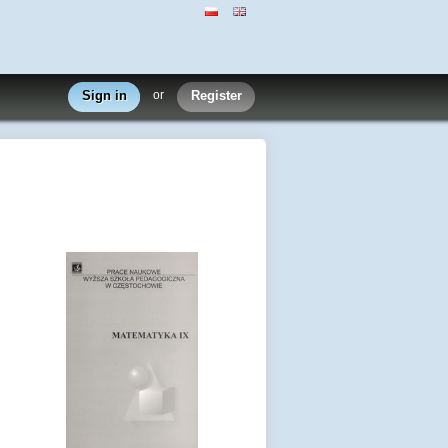
Sign in
or
Register