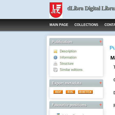
dLibra Digital Libra
MAIN PAGE
COLLECTIONS
CONT
Publication
Pu
Description
M
Information
Structure
Similar editions
Export metadata
Favourite positions