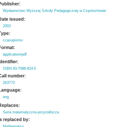
Publisher:
Wydawnictwo Wyższej Szkoły Pedagogicznej w Częstochowie
Date issued:
2003
Type:
czasopismo
Format:
application/pdf
Identifier:
ISBN 83-7098-824-5
Call number:
263773
Language:
eng
Replaces:
Seria matematyczno-przyrodnicza
Is replaced by:
Mathematics