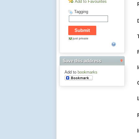
Add to Favourites
Tagging
just private
Save this address
Add to
bookmarks