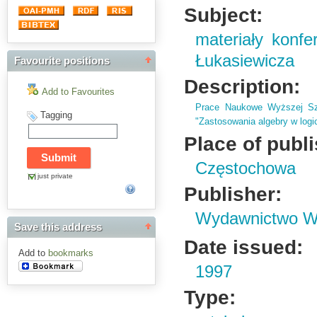
Subject:
materiały konfe
Łukasiewicza
Favourite positions
Description:
Add to Favourites
Prace Naukowe Wyższej Sz
Tagging
"Zastosowania algebry w logic
Place of publ
Częstochowa
just private
Publisher:
Wydawnictwo Wy
Save this address
Date issued:
Add to
bookmarks
1997
Type: