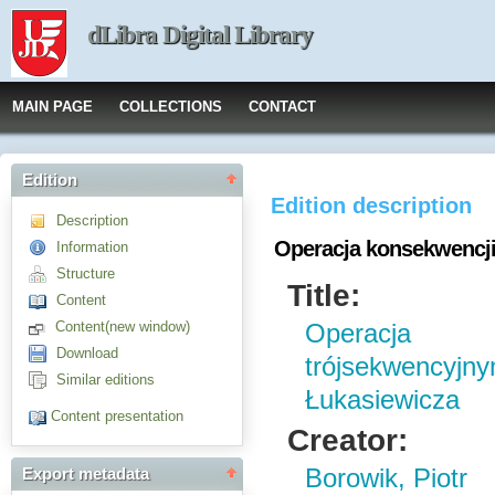
dLibra Digital Library
MAIN PAGE
COLLECTIONS
CONTACT
Edition
Edition description
Description
Operacja konsekwencj
Information
Structure
Title:
Content
Content(new window)
Operacja
Download
trójsekwencyj
Similar editions
Łukasiewicza
Content presentation
Creator:
Borowik, Piotr
Export metadata