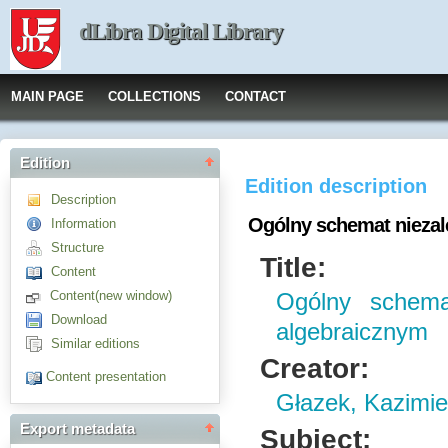
dLibra Digital Library
MAIN PAGE
COLLECTIONS
CONTACT
Edition
Edition description
Description
Ogólny schemat niezal
Information
Structure
Title:
Content
Content(new window)
Ogólny schema
Download
algebraicznym
Similar editions
Creator:
Content presentation
Głazek, Kazimie
Export metadata
Subject: