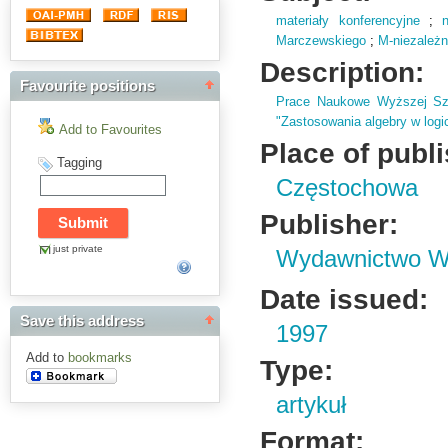
materiały konferencyjne
;
Marczewskiego
;
M-niezależ
Description:
Favourite positions
Prace Naukowe Wyższej Sz
"Zastosowania algebry w logic
Add to Favourites
Place of publ
Tagging
Częstochowa
Publisher:
just private
Wydawnictwo Wy
Date issued:
Save this address
1997
Add to
bookmarks
Type:
artykuł
Format: