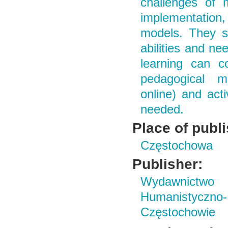
challenges of 
implementation,
models. They sh
abilities and ne
learning can c
pedagogical met
online) and act
needed.
Place of publ
Częstochowa
Publisher:
Wydawnictwo i
Humanistyczn
Częstochowie