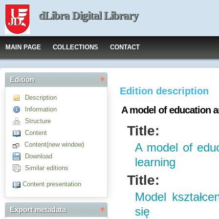
dLibra Digital Library
MAIN PAGE
COLLECTIONS
CONTACT
Edition
Edition description
Description
A model of education a
Information
Structure
Title:
Content
Content(new window)
A model of educ
Download
learning
Similar editions
Title:
Content presentation
Model kształce
się
Export metadata