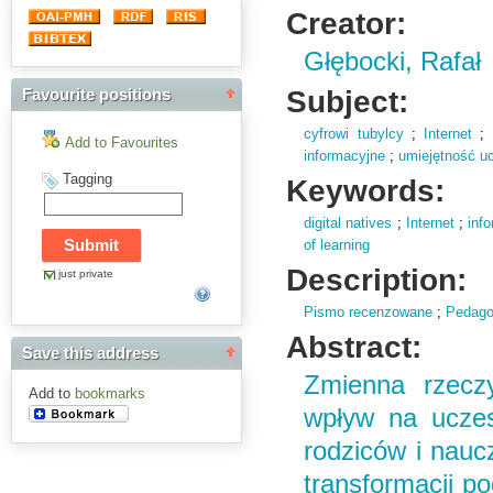
Creator:
Głębocki, Rafał
Subject:
Favourite positions
cyfrowi tubylcy
;
Internet
;
Add to Favourites
informacyjne
;
umiejętność uc
Tagging
Keywords:
digital natives
;
Internet
;
inf
of learning
Description:
just private
Pismo recenzowane
;
Pedago
Abstract:
Save this address
Zmienna rzecz
Add to
bookmarks
wpływ na uczes
rodziców i naucz
transformacji po