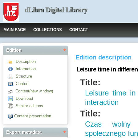
dLibra Digital Library
MAIN PAGE
COLLECTIONS
CONTACT
Edition
Edition description
Description
Leisure time in differen
Information
Structure
Title:
Content
Content(new window)
Leisure time in 
Download
interaction
Similar editions
Title:
Content presentation
Czas wolny 
społecznego fu
Export metadata