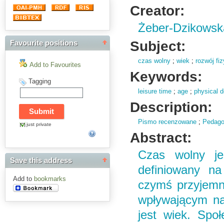
Creator:
Żeber-Dzikowska
Subject:
Favourite positions
czas wolny
;
wiek
;
rozwój fi
Add to Favourites
Keywords:
Tagging
leisure time
;
age
;
physical 
Description:
Pismo recenzowane
;
Pedago
just private
Abstract:
Czas wolny j
Save this address
definiowany na
Add to
bookmarks
czymś przyjemn
wpływającym na
jest wiek. Spo