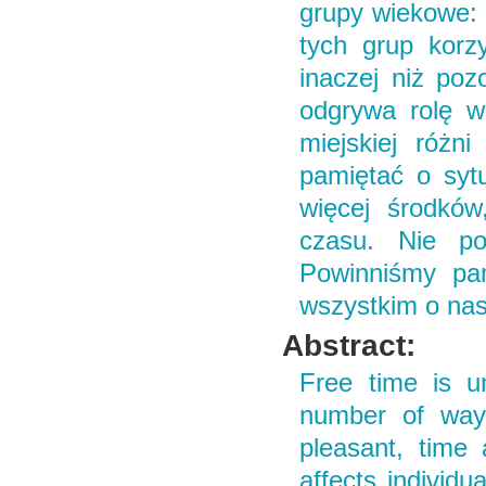
grupy wiekowe: d
tych grup korz
inaczej niż poz
odgrywa rolę w
miejskiej różn
pamiętać o sytu
więcej środków
czasu. Nie po
Powinniśmy pam
wszystkim o nas
Abstract:
Free time is u
number of ways
pleasant, time 
affects individu