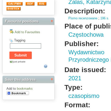
Zalas, Katarzyn
Description:
Pismo recenzowane
;
196 s.
Favourite positions
Place of publ
Add to Favourites
Częstochowa
Tagging
Publisher:
Wydawnictwo
Przyrodniczego
just private
Date issued:
2021
Save this address
Type:
Add to
bookmarks
czasopismo
Format: