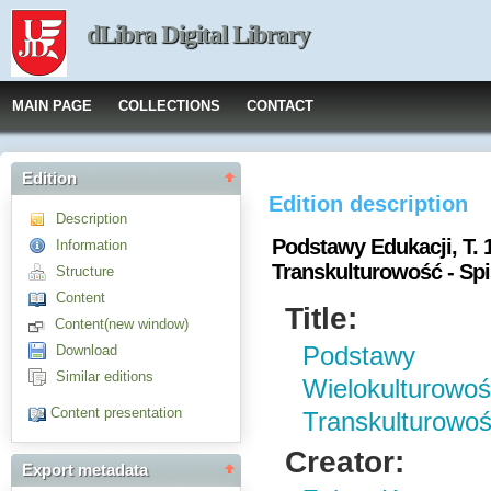
dLibra Digital Library
MAIN PAGE
COLLECTIONS
CONTACT
Edition
Edition description
Description
Podstawy Edukacji, T. 
Information
Transkulturowość - Spi
Structure
Content
Title:
Content(new window)
Download
Podstawy 
Similar editions
Wielokulturow
Content presentation
Transkulturowość
Creator:
Export metadata