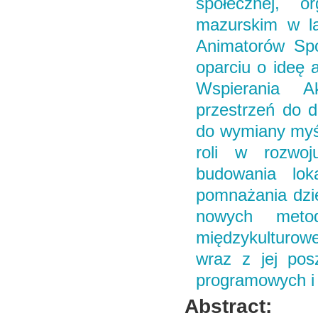
społecznej, o
mazurskim w l
Animatorów Spo
oparciu o ideę 
Wspierania A
przestrzeń do d
do wymiany myśli
roli w rozwoj
budowania lok
pomnażania dzie
nowych meto
międzykulturowe
wraz z jej pos
programowych i
Abstract: