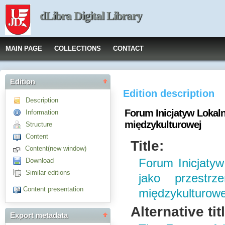
dLibra Digital Library
MAIN PAGE
COLLECTIONS
CONTACT
Edition
Edition description
Description
Forum Inicjatyw Lokaln
Information
międzykulturowej
Structure
Content
Title:
Content(new window)
Download
Forum Inicjaty
Similar editions
jako przestrz
Content presentation
międzykulturowe
Alternative tit
Export metadata