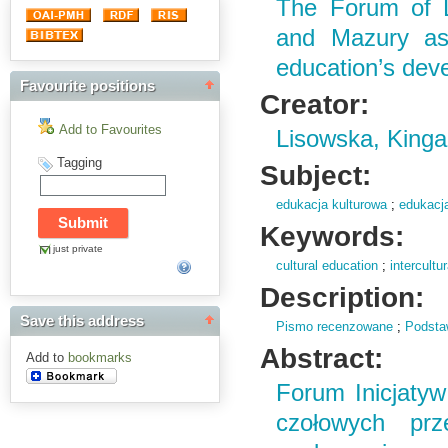
The Forum of L
and Mazury as 
education’s dev
Favourite positions
Creator:
Add to Favourites
Lisowska, Kinga
Tagging
Subject:
edukacja kulturowa
;
edukacj
Keywords:
just private
cultural education
;
intercultu
Description:
Save this address
Pismo recenzowane
;
Podsta
Abstract:
Add to
bookmarks
Forum Inicjatyw
czołowych prz