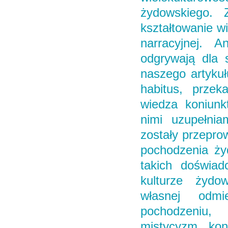
żydowskiego. 
kształtowanie w
narracyjnej. A
odgrywają dla s
naszego artykuł
habitus, przek
wiedza koniunk
nimi uzupełni
zostały przepro
pochodzenia ży
takich doświad
kulturze żydow
własnej odmi
pochodzeniu, 
mistycyzm, kon