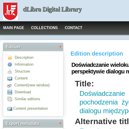
dLibra Digital Library
MAIN PAGE
COLLECTIONS
CONTACT
Edition
Edition description
Description
Doświadczanie wielok
Information
perspektywie dialogu
Structure
Content
Title:
Content(new window)
Download
Doświadczanie
Similar editions
pochodzenia ży
Content presentation
dialogu między
Alternative tit
Export metadata