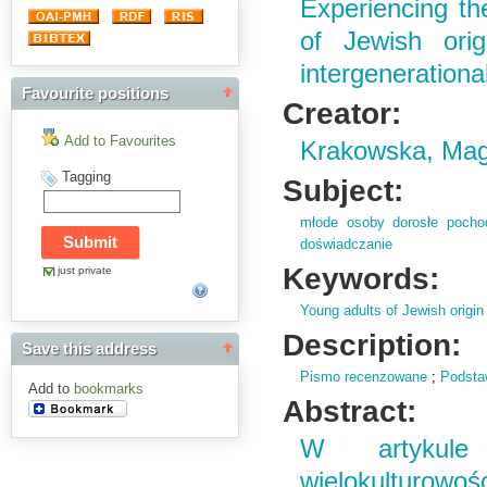
Experiencing the
of Jewish orig
intergenerationa
Favourite positions
Creator:
Add to Favourites
Krakowska, Ma
Tagging
Subject:
młode osoby dorosłe pocho
doświadczanie
Keywords:
just private
Young adults of Jewish origin
Description:
Save this address
Pismo recenzowane
;
Podsta
Add to
bookmarks
Abstract:
W artykule 
wielokulturow