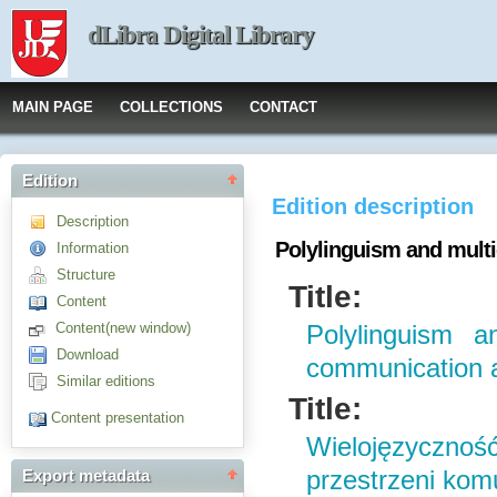
dLibra Digital Library
MAIN PAGE
COLLECTIONS
CONTACT
Edition
Edition description
Description
Polylinguism and multi
Information
Structure
Title:
Content
Content(new window)
Polylinguism a
Download
communication 
Similar editions
Title:
Content presentation
Wielojęzyczno
przestrzeni komu
Export metadata