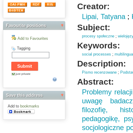
Creator:
Lipai, Tatyana
;
Subject:
Favourite positions
procesy społeczne
;
wieloję
Add to Favourites
Keywords:
Tagging
social processes
;
multilingua
Description:
Pismo recenzowane
;
Podsta
just private
Abstract:
Problemy relacj
Save this address
uwagę badaczy
Add to
bookmarks
filozofię, his
pedagogikę, psy
socjologiczne p