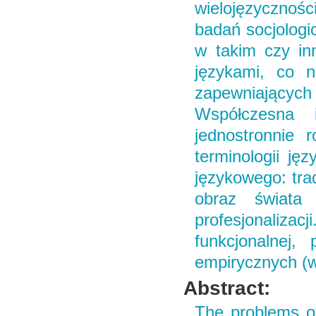
wielojęzycznoś
badań socjologi
w takim czy in
językami, co 
zapewniający
Współczesna i
jednostronnie 
terminologii ję
językowego: tra
obraz świata 
profesjonaliz
funkcjonalnej,
empirycznych (wy
Abstract:
The problems of