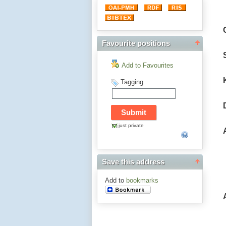
Favourite positions
Add to Favourites
Tagging
just private
Save this address
Add to
bookmarks