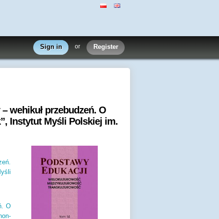
Sign in
or
Register
ry – wehikuł przebudzeń. O
 Instytut Myśli Polskiej im.
zeń.
yśli
ń. O
non-