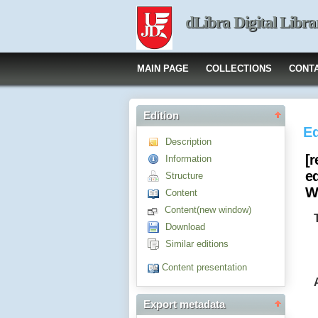
dLibra Digital Libra
MAIN PAGE
COLLECTIONS
CONT
Edition
Ed
Description
[r
Information
e
Structure
W
Content
Content(new window)
Download
Similar editions
Content presentation
Export metadata