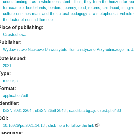
understanding it as a whole consistent. Thus, they form the horizon for rea
for example: borderlands, borders, journey, road, returns, childhood, imagi
culture enriches man, and the cultural pedagogy is a metaphorical vehicle 
the factor of non-indifference.
Place of publishing:
Częstochowa
Publisher:
Wydawnictwo Naukowe Uniwersytetu Humanistyczno-Przyrodniczego im. J
Date issued:
2021
Type:
recenzja
Format:
application/pdf
Identifier:
ISSN 2081-2264
;
eISSN 2658-2848
;
oai:dlibra.bg.ajd.czest.pl:6483
DOI:
10.16926/pe.2021.14.13
;
click here to follow the link
Language: