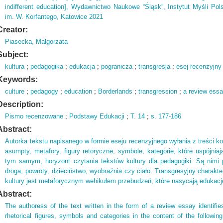
indifferent education], Wydawnictwo Naukowe “Śląsk”, Instytut Myśli Pols
im. W. Korfantego, Katowice 2021
Creator:
Piasecka, Małgorzata
Subject:
kultura
;
pedagogika
;
edukacja
;
pogranicza
;
transgresja
;
esej recenzyjny
Keywords:
culture
;
pedagogy
;
education
;
Borderlands
;
transgression
;
a review ess
Description:
Pismo recenzowane
;
Podstawy Edukacji
;
T.
14
;
s.
177-186
Abstract:
Autorka tekstu napisanego w formie eseju recenzyjnego wyłania z treści ko
asumpty, metafory, figury retoryczne, symbole, kategorie, które uspójniaj
tym samym, horyzont czytania tekstów kultury dla pedagogiki. Są nimi p
droga, powroty, dzieciństwo, wyobraźnia czy ciało. Transgresyjny charakt
kultury jest metaforycznym wehikułem przebudzeń, które nasycają edukacj
Abstract:
The authoress of the text written in the form of a review essay identifi
rhetorical figures, symbols and categories in the content of the follow