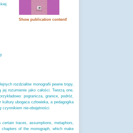
kiej
Show publication content!
ay
lejnych rozdziałów monografii pewne tropy,
ą jej rozumienie jako całości. Tworzą one,
rzykładowo: pogranicza, granice, podróż,
er kultury ubogaca człowieka, a pedagogika
ę czynnikiem nie-obojętności.
es certain traces, assumptions, metaphors,
ing chapters of the monograph, which make