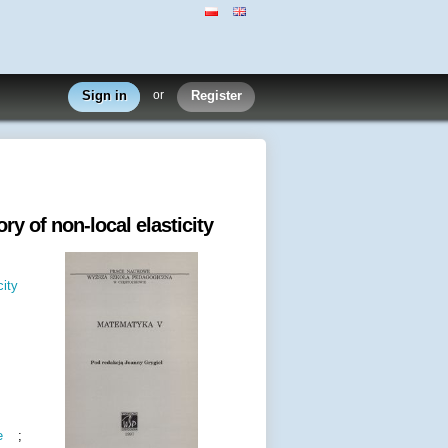
Sign in
or
Register
y of non-local elasticity
city
e
;