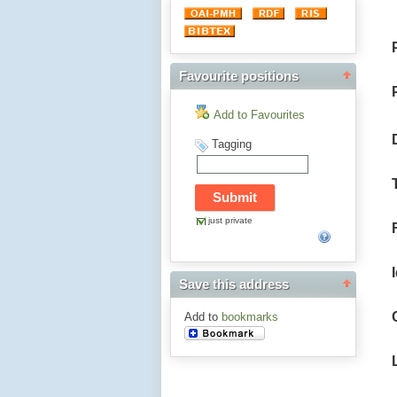
Favourite positions
Add to Favourites
Tagging
just private
Save this address
Add to
bookmarks