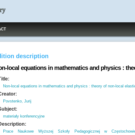
ry
ACT
ition description
n-local equations in mathematics and physics : theor
Title:
Non-local equations in mathematics and physics : theory of non-local elasti
Creator:
Povstenko, Jurij
Subject:
materiały konferencyjne
Description:
Prace Naukowe Wyższej Szkoły Pedagogicznej w Częstochowi