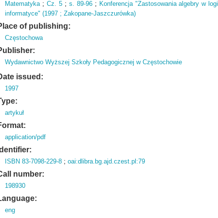
Matematyka
;
Cz.
5
;
s.
89-96
;
Konferencja "Zastosowania algebry w logi
informatyce" (
1997 ; Zakopane-Jaszczurówka)
Place of publishing:
Częstochowa
Publisher:
Wydawnictwo Wyższej Szkoły Pedagogicznej w Częstochowie
Date issued:
1997
Type:
artykuł
Format:
application/pdf
Identifier:
ISBN 83-7098-229-8
;
oai:dlibra.bg.ajd.czest.pl:79
Call number:
198930
Language:
eng