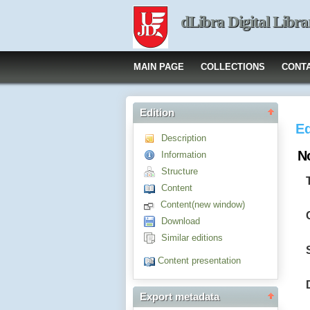
dLibra Digital Libra
MAIN PAGE
COLLECTIONS
CONT
Edition
Ed
Description
No
Information
Structure
Content
Content(new window)
Download
Similar editions
Content presentation
Export metadata