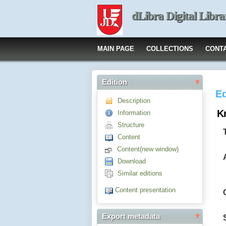
dLibra Digital Libra
MAIN PAGE
COLLECTIONS
CONT
Edition
Ed
Description
K
Information
Structure
Content
Content(new window)
Download
Similar editions
Content presentation
Export metadata