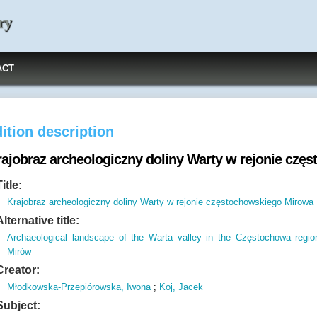
ry
ACT
ition description
rajobraz archeologiczny doliny Warty w rejonie cz
Title:
Krajobraz archeologiczny doliny Warty w rejonie częstochowskiego Mirowa
Alternative title:
Archaeological landscape of the Warta valley in the Częstochowa regio
Mirów
Creator:
Młodkowska-Przepiórowska, Iwona
;
Koj, Jacek
Subject: