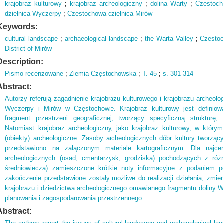
krajobraz kulturowy
;
krajobraz archeologiczny
;
dolina Warty
;
Częstoc
dzielnica Wyczerpy
;
Częstochowa dzielnica Mirów
Keywords:
cultural landscape
;
archaeological landscape
;
the Warta Valley
;
Czestoc
District of Mirów
Description:
Pismo recenzowane
;
Ziemia Częstochowska
;
T.
45
;
s.
301-314
Abstract:
Autorzy referują zagadnienie krajobrazu kulturowego i krajobrazu archeolog
Wyczerpy i Mirów w Częstochowie. Krajobraz kulturowy jest definiowa
fragment przestrzeni geograficznej, tworzący specyficzną strukturę, 
Natomiast krajobraz archeologiczny, jako krajobraz kulturowy, w któ
(obiekty) archeologiczne. Zasoby archeologicznych dóbr kultury tworząc
przedstawiono na załączonym materiale kartograficznym. Dla najcen
archeologicznych (osad, cmentarzysk, grodziska) pochodzących z ró
średniowiecza) zamieszczone krótkie noty informacyjne z podaniem po
zakończenie przedstawione zostały możliwe do realizacji działania, zmi
krajobrazu i dziedzictwa archeologicznego omawianego fragmentu doliny Wa
planowania i zagospodarowania przestrzennego.
Abstract:
The authors report the issues of cultural landscape and archaeological l