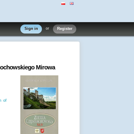
Sign in
or
Register
ęstochowskiego Mirowa
n of