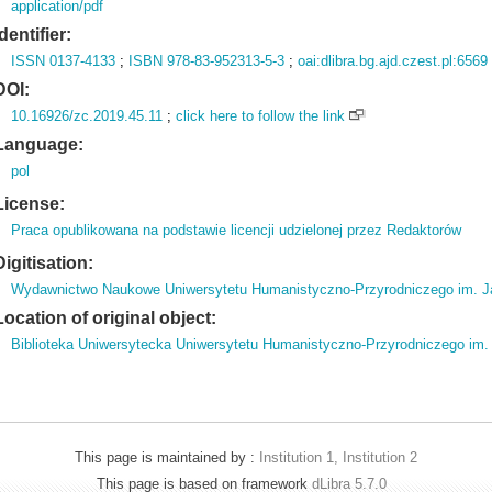
application/pdf
Identifier:
ISSN 0137-4133
;
ISBN 978-83-952313-5-3
;
oai:dlibra.bg.ajd.czest.pl:6569
DOI:
10.16926/zc.2019.45.11
;
click here to follow the link
Language:
pol
License:
Praca opublikowana na podstawie licencji udzielonej przez Redaktorów
Digitisation:
Wydawnictwo Naukowe Uniwersytetu Humanistyczno-Przyrodniczego im. J
Location of original object:
Biblioteka Uniwersytecka Uniwersytetu Humanistyczno-Przyrodniczego im
This page is maintained by :
Institution 1, Institution 2
This page is based on framework
dLibra 5.7.0