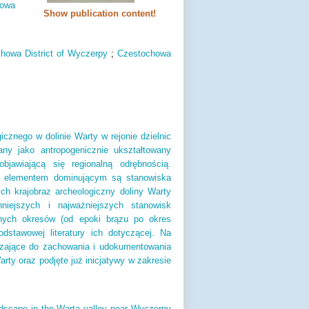
howa
Show publication content!
howa District of Wyczerpy
;
Czestochowa
icznego w dolinie Warty w rejonie dzielnic
ny jako antropogenicznie ukształtowany
objawiającą się regionalną odrębnością.
rym elementem dominującym są stanowiska
ych krajobraz archeologiczny doliny Warty
niejszych i najważniejszych stanowisk
żnych okresów (od epoki brązu po okres
dstawowej literatury ich dotyczącej. Na
erzające do zachowania i udokumentowania
rty oraz podjęte już inicjatywy w zakresie
andscape in the Warta valley near Wyczerpy