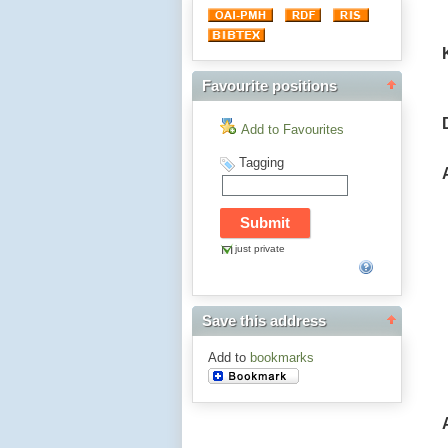
Favourite positions
Add to Favourites
Tagging
just private
Save this address
Add to
bookmarks