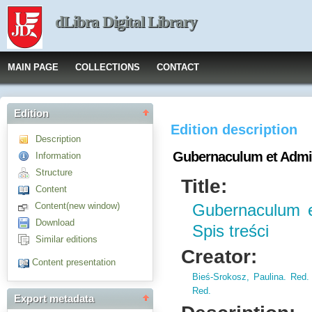
dLibra Digital Library
MAIN PAGE
COLLECTIONS
CONTACT
Edition
Edition description
Description
Gubernaculum et Adminis
Information
Structure
Title:
Content
Content(new window)
Gubernaculum et
Download
Spis treści
Similar editions
Creator:
Content presentation
Bieś-Srokosz, Paulina. Red.
Red.
Export metadata