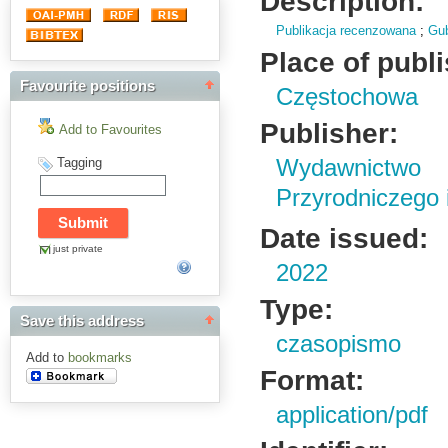
Description:
Publikacja recenzowana
;
Gub
Place of publ
Favourite positions
Częstochowa
Publisher:
Add to Favourites
Tagging
Wydawnictwo
Przyrodniczego
Date issued:
just private
2022
Type:
Save this address
czasopismo
Add to
bookmarks
Format:
application/pdf