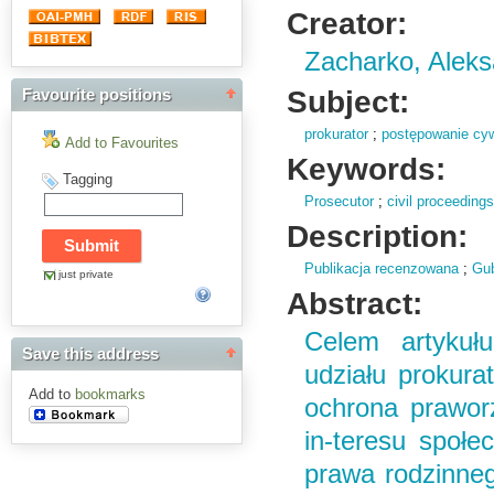
Creator:
Zacharko, Alek
Subject:
Favourite positions
prokurator
;
postępowanie cyw
Add to Favourites
Keywords:
Tagging
Prosecutor
;
civil proceeding
Description:
Publikacja recenzowana
;
Gub
just private
Abstract:
Celem artykułu
Save this address
udziału prokura
Add to
bookmarks
ochrona prawor
in-teresu społ
prawa rodzinne