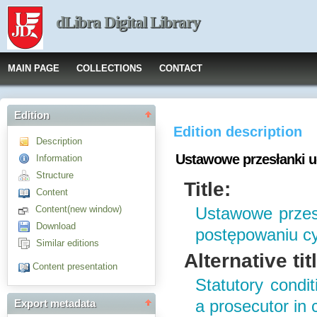
dLibra Digital Library
MAIN PAGE
COLLECTIONS
CONTACT
Edition
Edition description
Description
Ustawowe przesłanki u
Information
Structure
Title:
Content
Content(new window)
Ustawowe przesł
Download
postępowaniu c
Similar editions
Alternative tit
Content presentation
Statutory condit
a prosecutor in 
Export metadata