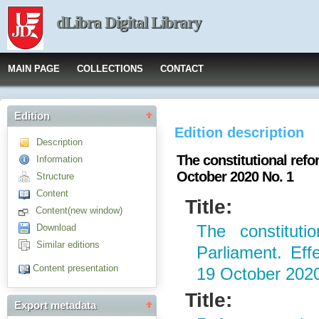
dLibra Digital Library
MAIN PAGE
COLLECTIONS
CONTACT
Edition
Edition description
Description
The constitutional refo
Information
October 2020 No. 1
Structure
Content
Title:
Content(new window)
Download
The constituti
Similar editions
Parliament. Eff
Content presentation
19 October 202
Title:
Export metadata