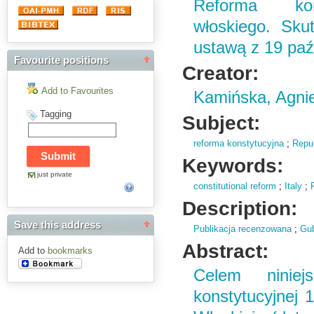
Reforma kon
włoskiego. Sku
ustawą z 19 paźd
Favourite positions
Creator:
Add to Favourites
Kamińska, Agnie
Tagging
Subject:
reforma konstytucyjna
;
Repu
Keywords:
just private
constitutional reform
;
Italy
;
Description:
Save this address
Publikacja recenzowana
;
Gub
Abstract:
Add to
bookmarks
Celem niniej
konstytucyjnej 1