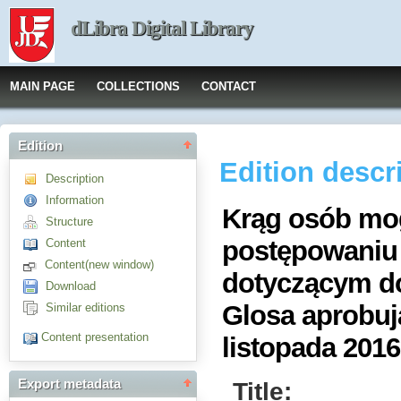
dLibra Digital Library
MAIN PAGE
COLLECTIONS
CONTACT
Edition
Edition descr
Description
Information
Krąg osób mo
Structure
postępowaniu
Content
Content(new window)
dotyczącym do
Download
Glosa aprobuj
Similar editions
Content presentation
listopada 2016
Title:
Export metadata