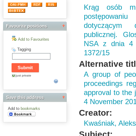
Krąg osób mo
postępowaniu 
dotyczącym 
Favourite positions
publicznej. Gl
Add to Favourites
NSA z dnia 4 
Tagging
1372/15
Alternative tit
A group of peop
just private
proceedings reg
approval to the
Save this address
4 November 201
Add to
bookmarks
Creator:
Kwaśniak, Alek
Subject: