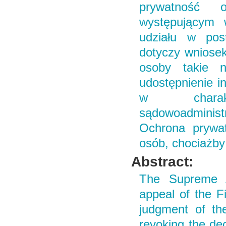
prywatność o
występującym w
udziału w pos
dotyczy wniosek
osoby takie 
udostępnienie in
w charakt
sądowoadminist
Ochrona prywat
osób, chociażby 
Abstract:
The Supreme Ad
appeal of the F
judgment of th
revoking the dec