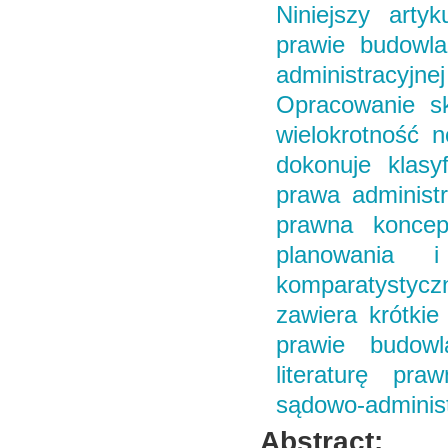
Niniejszy arty
prawie budowl
administracyjn
Opracowanie sk
wielokrotność n
dokonuje klasy
prawa administr
prawna koncepc
planowania i
komparatystycz
zawiera krótki
prawie budowl
literaturę pr
sądowo-administ
Abstract: