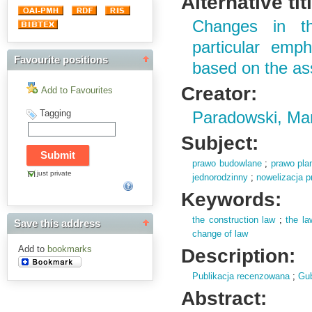
Alternative tit
Changes in th
particular emph
Favourite positions
based on the as
Creator:
Add to Favourites
Tagging
Paradowski, Ma
Subject:
prawo budowlane
;
prawo pla
just private
jednorodzinny
;
nowelizacja 
Keywords:
the construction law
;
the la
Save this address
change of law
Add to
bookmarks
Description:
Publikacja recenzowana
;
Gub
Abstract: