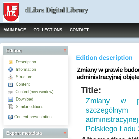
dLibra Digital Library
MAIN PAGE
COLLECTIONS
CONTACT
Edition
Edition description
Description
Zmiany w prawie budo
Information
administracyjnej objęt
Structure
Content
Title:
Content(new window)
Download
Zmiany w p
Similar editions
szczególnym 
Content presentation
administracyj
Polskiego Ładu
Export metadata