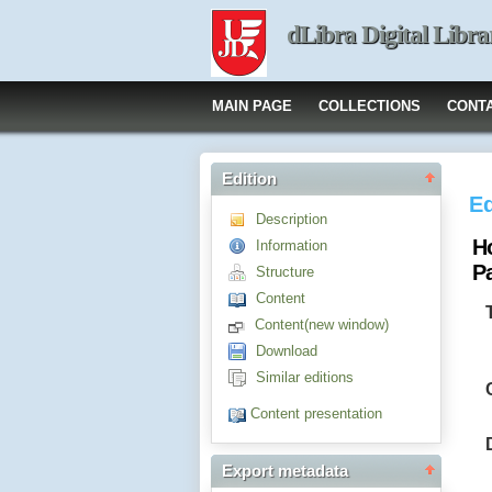
dLibra Digital Libra
MAIN PAGE
COLLECTIONS
CONT
Edition
Ed
Description
Ho
Information
Pa
Structure
Content
Content(new window)
Download
Similar editions
Content presentation
Export metadata