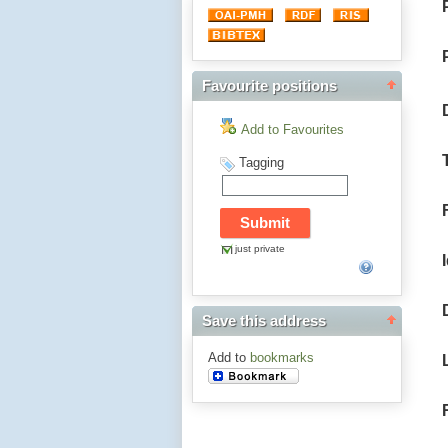
Favourite positions
Add to Favourites
Tagging
just private
Save this address
Add to
bookmarks