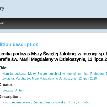
ry
ACT
ition description
milia podczas Mszy Świętej żałobnej w intencji śp. 
rafia św. Marii Magdaleny w Działoszynie, 12 lipca 2
Title:
Homilia podczas Mszy Świętej żałobnej w intencji śp. ks. Profesora 
Związka, Parafia św. Marii Magdaleny w Działoszynie, 12 lipca 2020 r.
Creator:
Długosz, Antoni
Description:
Pismo recenzowane
;
Ziemia Częstochowska
;
T.
47
;
s.
55-58