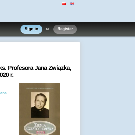
Sign in
or
Register
ks. Profesora Jana Związka,
020 r.
Jana