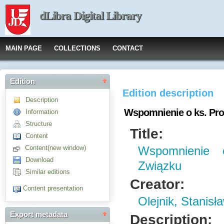
dLibra Digital Library
MAIN PAGE
COLLECTIONS
CONTACT
Edition
Edition description
Description
Wspomnienie o ks. Pro
Information
Structure
Title:
Content
Content(new window)
Wspomnienie 
Download
Związku
Similar editions
Creator:
Content presentation
Olejnik, Stanis
Export metadata
Description: