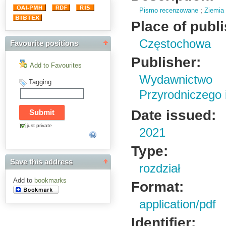
Pismo recenzowane
;
Ziemia
Place of publ
Częstochowa
Favourite positions
Publisher:
Add to Favourites
Wydawnictwo
Tagging
Przyrodniczego
Date issued:
just private
2021
Type:
Save this address
rozdział
Add to
bookmarks
Format:
application/pdf
Identifier: