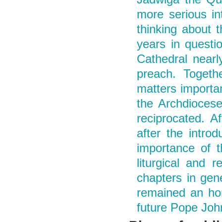
more serious in
thinking about 
years in questi
Cathedral nearl
preach. Togeth
matters importan
the Archdiocese
reciprocated. A
after the intro
importance of t
liturgical and r
chapters in gene
remained an ho
future Pope John