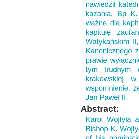
nawiedził katedr
kazania. Bp K.
ważne dla kapitu
kapitułę zauf
Watykańskim II
Kanonicznego z 
prawie wyłącznie
tym trudnym c
krakowskiej w 
wspomnienie, że
Jan Paweł II.
Abstract:
Karol Wojtyła 
Bishop K. Wojty
of his nominat