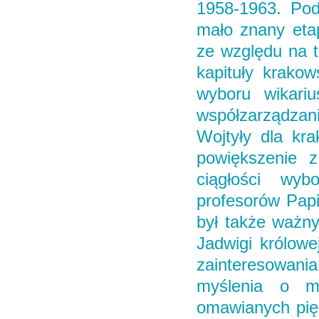
1958-1963. Pod
mało znany etap
ze względu na t
kapituły krakow
wyboru wikari
współzarządzan
Wojtyły dla kra
powiększenie 
ciągłości wy
profesorów Papi
był także ważny
Jadwigi królowe
zainteresowan
myślenia o m
omawianych pięc