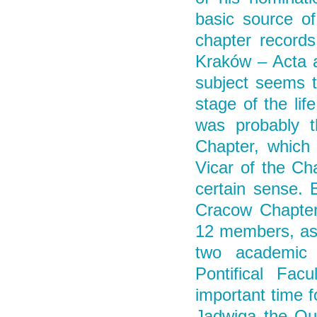
basic source of 
chapter records
Kraków – Acta a
subject seems t
stage of the lif
was probably t
Chapter, which a
Vicar of the Ch
certain sense. 
Cracow Chapter 
12 members, as w
two academic 
Pontifical Fac
important time f
Jadwiga the Que