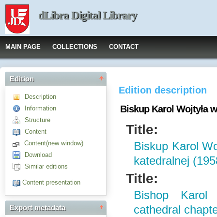
dLibra Digital Library
MAIN PAGE
COLLECTIONS
CONTACT
Edition
Edition description
Description
Biskup Karol Wojtyła w
Information
Structure
Title:
Content
Content(new window)
Biskup Karol Woj
Download
katedralnej (19
Similar editions
Title:
Content presentation
Bishop Karol
cathedral chapt
Export metadata