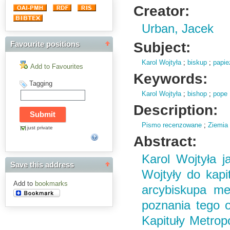
Creator:
Urban, Jacek
Subject:
Favourite positions
Karol Wojtyła
;
biskup
;
papie
Add to Favourites
Keywords:
Tagging
Karol Wojtyła
;
bishop
;
pope
Description:
Pismo recenzowane
;
Ziemia
just private
Abstract:
Karol Wojtyła 
Save this address
Wojtyły do kapi
Add to
bookmarks
arcybiskupa me
poznania tego o
Kapituły Metropo