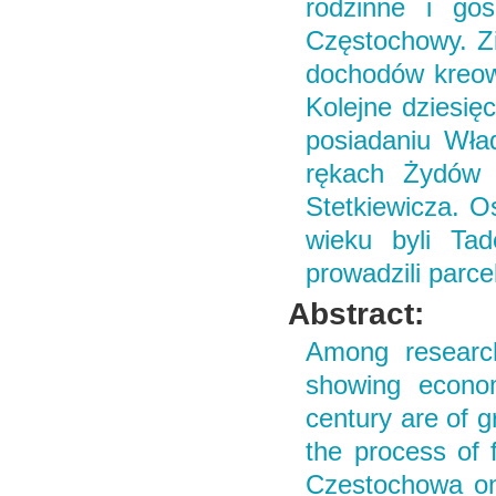
rodzinne i gos
Częstochowy. Zie
dochodów kreow
Kolejne dziesięc
posiadaniu Wła
rękach Żydów b
Stetkiewicza. O
wieku byli Tad
prowadzili parce
Abstract:
Among research
showing econo
century are of g
the process of 
Czestochowa on