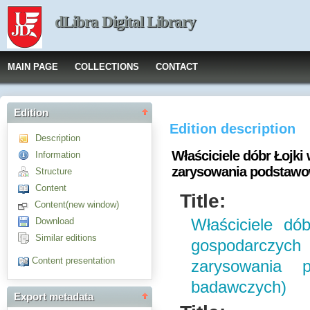
dLibra Digital Library
MAIN PAGE
COLLECTIONS
CONTACT
Edition
Edition description
Description
Właściciele dóbr Łojk
Information
zarysowania podstaw
Structure
Content
Title:
Content(new window)
Download
Właściciele dó
Similar editions
gospodarczyc
Content presentation
zarysowania 
badawczych)
Export metadata