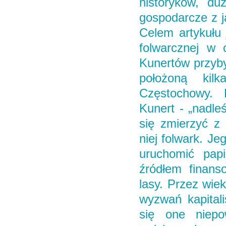
historyków, du
gospodarcze z ja
Celem artykułu 
folwarcznej w 
Kunertów przybył
położoną kil
Częstochowy. 
Kunert - „nadle
się zmierzyć z
niej folwark. J
uruchomić papi
źródłem finans
lasy. Przez wie
wyzwań kapitali
się one niepo