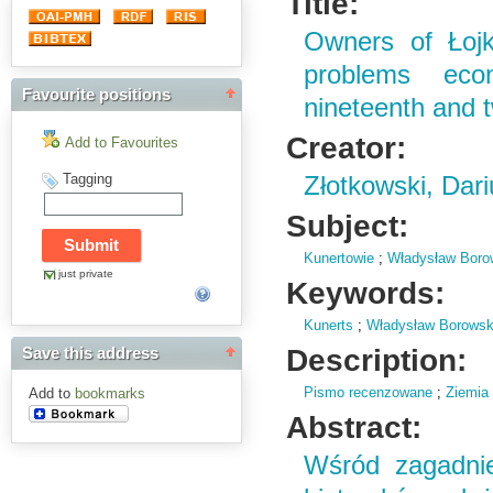
Title:
Owners of Łojk
problems econ
Favourite positions
nineteenth and t
Creator:
Add to Favourites
Tagging
Złotkowski, Dar
Subject:
Kunertowie
;
Władysław Boro
just private
Keywords:
Kunerts
;
Władysław Borowsk
Description:
Save this address
Pismo recenzowane
;
Ziemia
Add to
bookmarks
Abstract:
Wśród zagadni