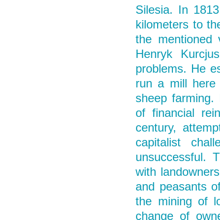
Silesia. In 1813
kilometers to t
the mentioned v
Henryk Kurcju
problems. He es
run a mill here
sheep farming. 
of financial re
century, attemp
capitalist cha
unsuccessful. 
with landowners
and peasants of
the mining of l
change of owne