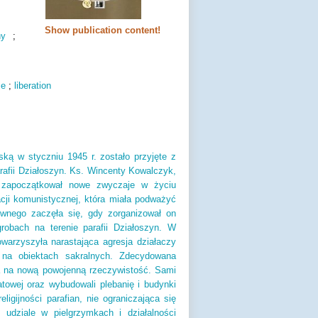
Show publication content!
ny
;
me
;
liberation
ską w styczniu 1945 r. zostało przyjęte z
rafii Działoszyn. Ks. Wincenty Kowalczyk,
 zapoczątkował nowe zwyczaje w życiu
acji komunistycznej, która miała podważyć
wnego zaczęła się, gdy zorganizował on
obach na terenie parafii Działoszyn. W
owarzyszyła narastająca agresja działaczy
 na obiektach sakralnych. Zdecydowana
ła na nową powojenną rzeczywistość. Sami
towej oraz wybudowali plebanię i budynki
ligijności parafian, nie ograniczająca się
udziale w pielgrzymkach i działalności