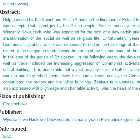
charytatywnej.
Abstract:
Help provided by the Soviet and Polish Armies in the liberation of Poland 
was accepted with great joy by the Polish people. Similar moods were al
Wincenty Kowalczyk, who was appointed for the post of a new parish prie
standarisation of the social as well as religious life. Unfortunately, ye
Communist agitation, which was supposed to undermine the image of the C
aimed at the clergyman started when he arranged the solemn burial of the 
in the area of the parish of Działoszyn. In the following years, the devel
well as trade included the increasing aggression of Communist activis
sacral buildings. It is undeniable that a vast majority of local Catholics lo
war era and they rebuilt themselves the church devastated by the Germa
constructed the rectory and the utility buildings. Zealous religiousness, n
also expressed with pilgrimage and charitable activity, was the heart of the r
Place of publishing:
Częstochowa
Publisher:
Wydawnictwo Naukowe Uniwersytetu Humanistyczno-Przyrodniczego im. J
Date issued:
2021