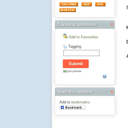
Favourite positions
Add to Favourites
Tagging
just private
Save this address
Add to
bookmarks