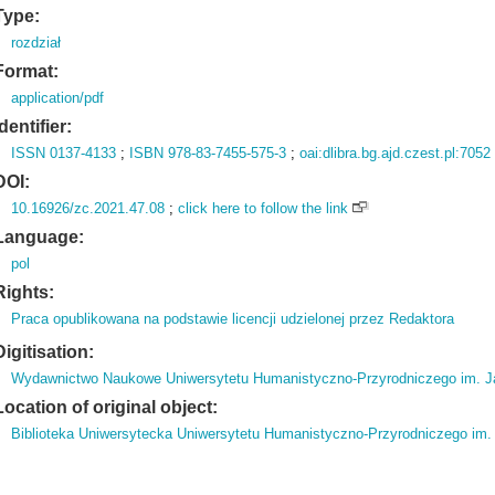
Type:
rozdział
Format:
application/pdf
Identifier:
ISSN 0137-4133
;
ISBN 978-83-7455-575-3
;
oai:dlibra.bg.ajd.czest.pl:7052
DOI:
10.16926/zc.2021.47.08
;
click here to follow the link
Language:
pol
Rights:
Praca opublikowana na podstawie licencji udzielonej przez Redaktora
Digitisation:
Wydawnictwo Naukowe Uniwersytetu Humanistyczno-Przyrodniczego im. J
Location of original object:
Biblioteka Uniwersytecka Uniwersytetu Humanistyczno-Przyrodniczego im