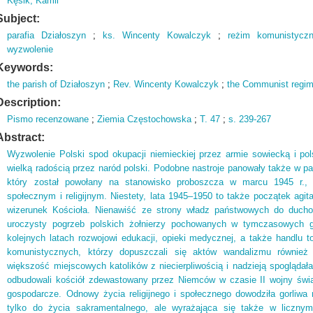
Kęsik, Kamil
Subject:
parafia Działoszyn
;
ks. Wincenty Kowalczyk
;
reżim komunistycz
wyzwolenie
Keywords:
the parish of Działoszyn
;
Rev. Wincenty Kowalczyk
;
the Communist regi
Description:
Pismo recenzowane
;
Ziemia Częstochowska
;
T.
47
;
s.
239-267
Abstract:
Wyzwolenie Polski spod okupacji niemieckiej przez armie sowiecką i pol
wielką radością przez naród polski. Podobne nastroje panowały także w pa
który został powołany na stanowisko proboszcza w marcu 1945 r.,
społecznym i religijnym. Niestety, lata 1945–1950 to także początek agit
wizerunek Kościoła. Nienawiść ze strony władz państwowych do ducho
uroczysty pogrzeb polskich żołnierzy pochowanych w tymczasowych gr
kolejnych latach rozwojowi edukacji, opieki medycznej, a także handlu t
komunistycznych, którzy dopuszczali się aktów wandalizmu również
większość miejscowych katolików z niecierpliwością i nadzieją spogląda
odbudowali kościół zdewastowany przez Niemców w czasie II wojny świa
gospodarcze. Odnowy życia religijnego i społecznego dowodziła gorliwa re
tylko do życia sakramentalnego, ale wyrażająca się także w licznym 