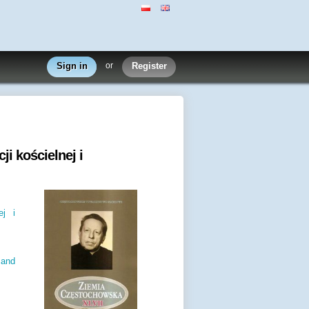
Sign in
or
Register
i kościelnej i
ej i
 and