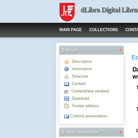
dLibra Digital Libra
MAIN PAGE
COLLECTIONS
CONT
Edition
Ed
Description
Dz
Information
w
Structure
Content
Content(new window)
Download
Similar editions
Content presentation
Export metadata