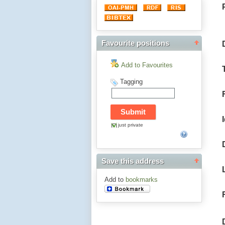
Favourite positions
Add to Favourites
Tagging
just private
Save this address
Add to
bookmarks