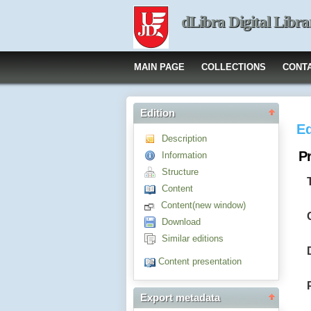
dLibra Digital Libra
MAIN PAGE
COLLECTIONS
CONT
Edition
Ed
Description
P
Information
Structure
Content
Content(new window)
Download
Similar editions
Content presentation
Export metadata