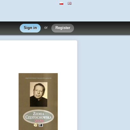
Sign in
or
Register