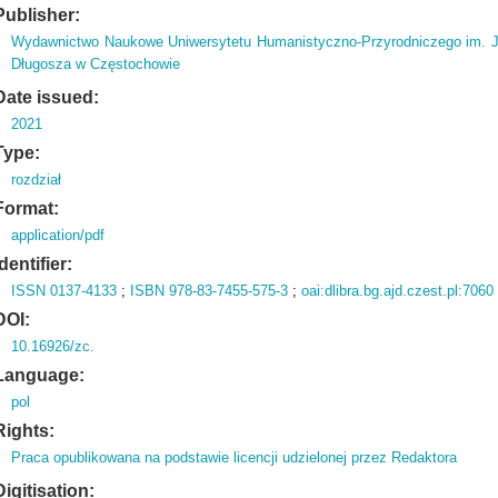
Publisher:
Wydawnictwo Naukowe Uniwersytetu Humanistyczno-Przyrodniczego im. 
Długosza w Częstochowie
Date issued:
2021
Type:
rozdział
Format:
application/pdf
Identifier:
ISSN 0137-4133
;
ISBN 978-83-7455-575-3
;
oai:dlibra.bg.ajd.czest.pl:7060
DOI:
10.16926/zc.
Language:
pol
Rights:
Praca opublikowana na podstawie licencji udzielonej przez Redaktora
Digitisation: