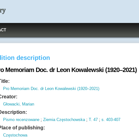
ry
ACT
ition description
ro Memoriam Doc. dr Leon Kowalewski (1920–2021)
Title:
Pro Memoriam Doc. dr Leon Kowalewski (1920–2021)
Creator:
Głowacki, Marian
Description:
Pismo recenzowane
;
Ziemia Częstochowska
;
T.
47
;
s.
403-407
Place of publishing:
Częstochowa