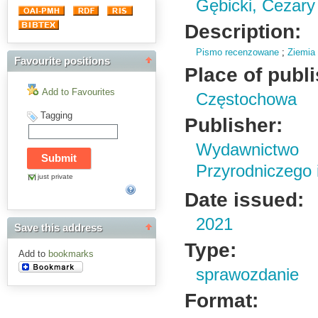
Gębicki, Cezary
Description:
Pismo recenzowane
;
Ziemia
Favourite positions
Place of publ
Add to Favourites
Częstochowa
Tagging
Publisher:
Wydawnictwo
Przyrodniczego
just private
Date issued:
2021
Save this address
Type:
Add to
bookmarks
sprawozdanie
Format: