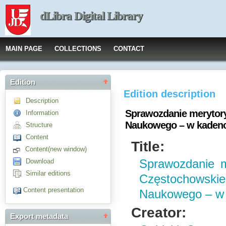
dLibra Digital Library
MAIN PAGE
COLLECTIONS
CONTACT
Edition
Edition description
Description
Sprawozdanie merytory
Information
Naukowego – w kadenc
Structure
Content
Title:
Content(new window)
Download
Sprawozdanie m
Similar editions
Częstochow
Content presentation
Naukowego – w 
Creator:
Export metadata