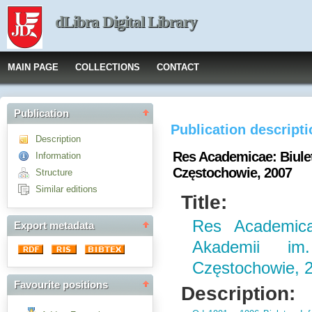
dLibra Digital Library
MAIN PAGE
COLLECTIONS
CONTACT
Publication
Publication descript
Description
Res Academicae: Biule
Information
Częstochowie, 2007
Structure
Similar editions
Title:
Res Academicae
Export metadata
Akademii i
Częstochowie, 
Favourite positions
Description: