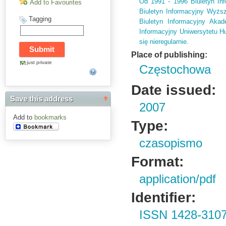
Od 1991 - 1996 Biuletyn In
Add to Favourites
Biuletyn Informacyjny Wyżs
Tagging
Biuletyn Informacyjny Aka
Informacyjny Uniwersytetu 
się nieregularnie.
Place of publishing:
just private
Częstochowa
Date issued:
Save this address
2007
Add to
bookmarks
Type:
czasopismo
Format:
application/pdf
Identifier:
ISSN 1428-310