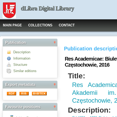
dLibra Digital Library
MAIN PAGE
COLLECTIONS
CONTACT
Publication
Publication descript
Description
Res Academicae: Biule
Information
Częstochowie, 2016
Structure
Similar editions
Title:
Res Academicae
Export metadata
Akademii i
Częstochowie, 
Favourite positions
Description: