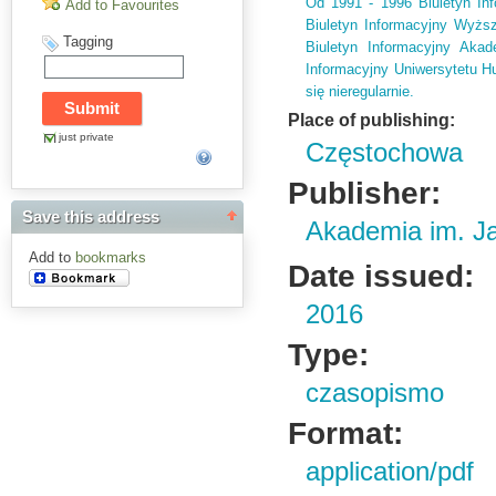
Od 1991 - 1996 Biuletyn In
Add to Favourites
Biuletyn Informacyjny Wyżs
Tagging
Biuletyn Informacyjny Aka
Informacyjny Uniwersytetu 
się nieregularnie.
Place of publishing:
just private
Częstochowa
Publisher:
Save this address
Akademia im. J
Add to
bookmarks
Date issued:
2016
Type:
czasopismo
Format:
application/pdf