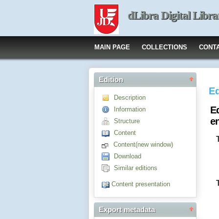
dLibra Digital Libra
MAIN PAGE
COLLECTIONS
CONT
Edition
Ed
Description
Eq
Information
en
Structure
Content
Content(new window)
Download
Similar editions
Content presentation
Export metadata