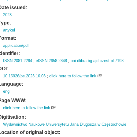
Date issued:
2023
Type:
artykuł
Format:
application/pdf
Identifier:
ISSN 2081-2264
;
eISSN 2658-2848
;
oai:dlibra.bg.ajd.czest.pl:7193
DOI:
10.16926/pe.2023.16.03
;
click here to follow the link
Language:
eng
Page WWW:
click here to follow the link
Digitisation:
Wydawnictwo Naukowe Uniwersytetu Jana Długosza w Częstochowie
Location of original object: