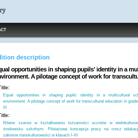
ry
ACT
ition description
ual opportunities in shaping pupils’ identity in a mu
vironment. A pilotage concept of work for transcultur
Title:
Equal opportunities in shaping pupils’ identity in a multicultural sc
environment. A pilotage concept of work for transcultural education in grade
III
Title:
Równe szanse w kształtowaniu tożsamości uczniów w wielokultur
środowisku szkolnym. Pilotażowa koncepcja pracy na rzecz edukac
zakresie transkulturowości w klasach I–III