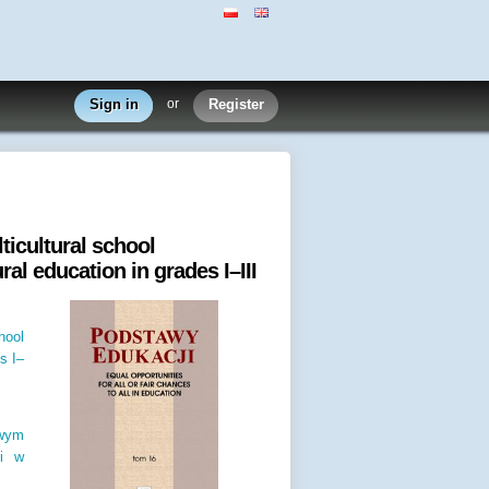
Sign in
or
Register
lticultural school
al education in grades I–III
hool
s I–
owym
ji w