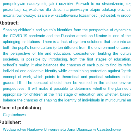
perspektywie nauczycieli, jak i uczniów. Pozwoli to na stwierdzenie, c
prezentacji są właściwe dla dzieci na pierwszym etapie edukacji oraz c
można równoważyć szanse w kształtowaniu tożsamości jednostek w środow
Abstract:
Shaping children`s and youth`s identities from the perspective of dynamical
the COVID-19 pandemic and the Russian attack on Ukraine is one of the
upbringing institutions. There is a lack of system solutions that take into 
both the pupil’s home culture (often different from the environment of curre
the perspective of life and education. Coexistence, building the cultural
societies, is possible by introducing, from the first stages of education
school`s reality. It also balances the chances of each pupil to find its re
individual and collective identity while establishing protection against “getti
concept of work, which points to theoretical and practical solutions in the
grades I-III. The concept should then be verified in the school envir
perspectives. It will make it possible to determine whether the planned 
appropriate for children at the first stage of education and whether, based
balance the chances of shaping the identity of individuals in multicultural 
Place of publishing:
Częstochowa
Publisher:
Wydawnictwo Naukowe Uniwersytetu Jana Długosza w Częstochowie