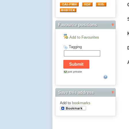
Favourite positions
Add to Favourites
Tagging
just private
Save this address
Add to
bookmarks