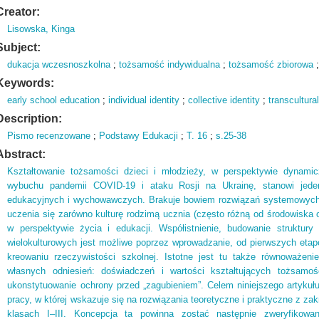
Creator:
Lisowska, Kinga
Subject:
dukacja wczesnoszkolna
;
tożsamość indywidualna
;
tożsamość zbiorowa
Keywords:
early school education
;
individual identity
;
collective identity
;
transcultural
Description:
Pismo recenzowane
;
Podstawy Edukacji
;
T.
16
;
s.
25-38
Abstract:
Kształtowanie tożsamości dzieci i młodzieży, w perspektywie dynamic
wybuchu pandemii COVID-19 i ataku Rosji na Ukrainę, stanowi jed
edukacyjnych i wychowawczych. Brakuje bowiem rozwiązań systemowych,
uczenia się zarówno kulturę rodzimą ucznia (często różną od środowiska
w perspektywie życia i edukacji. Współistnienie, budowanie struktury
wielokulturowych jest możliwe poprzez wprowadzanie, od pierwszych etap
kreowaniu rzeczywistości szkolnej. Istotne jest tu także równoważen
własnych odniesień: doświadczeń i wartości kształtujących tożsamo
ukonstytuowanie ochrony przed „zagubieniem”. Celem niniejszego artykułu 
pracy, w której wskazuje się na rozwiązania teoretyczne i praktyczne z zak
klasach I–III. Koncepcja ta powinna zostać następnie zweryfiko