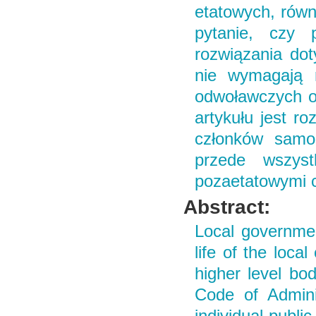
etatowych, równ
pytanie, czy 
rozwiązania do
nie wymagają 
odwoławczych ob
artykułu jest r
członków samo
przede wszyst
pozaetatowymi 
Abstract:
Local governmen
life of the loca
higher level bod
Code of Admini