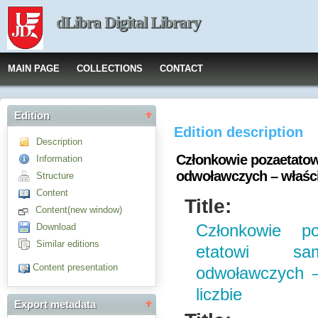
dLibra Digital Library
MAIN PAGE
COLLECTIONS
CONTACT
Edition
Edition description
Description
Członkowie pozaetatow
Information
odwoławczych – właści
Structure
Content
Title:
Content(new window)
Download
Członkowie po
Similar editions
etatowi sam
Content presentation
odwoławczych –
liczbie
Export metadata