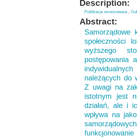
Description:
Publikacja recenzowana
;
Gub
Abstract:
Samorządowe ko
społeczności l
wyższego sto
postępowania a
indywidualnych
należących do w
Z uwagi na zakr
istotnym jest 
działań, ale i 
wpływa na jako
samorządowy
funkcjonowani