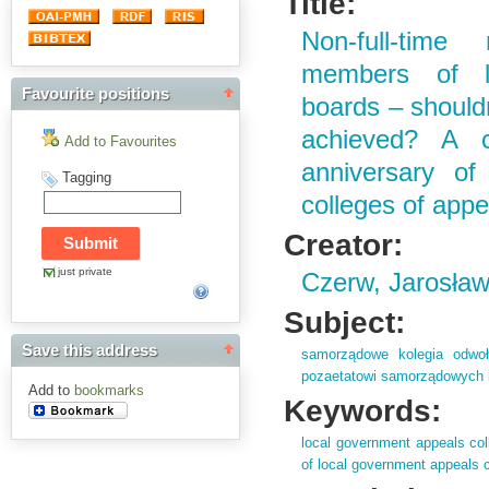
Title:
Non-full-time
members of l
Favourite positions
boards – shouldn
achieved? A c
Add to Favourites
anniversary of
Tagging
colleges of appe
Creator:
just private
Czerw, Jarosła
Subject:
Save this address
samorządowe kolegia odwo
pozaetatowi samorządowych 
Add to
bookmarks
Keywords:
local government appeals col
of local government appeals 