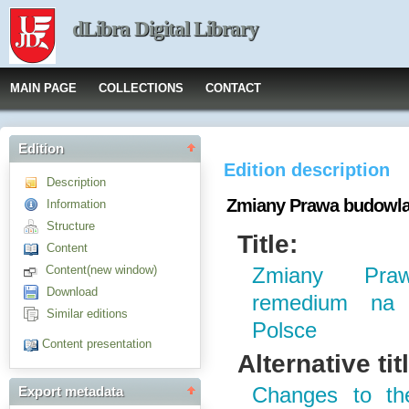
dLibra Digital Library
MAIN PAGE
COLLECTIONS
CONTACT
Edition
Edition description
Description
Zmiany Prawa budowla
Information
Structure
Title:
Content
Content(new window)
Zmiany Pra
Download
remedium na 
Similar editions
Polsce
Content presentation
Alternative tit
Changes to th
Export metadata