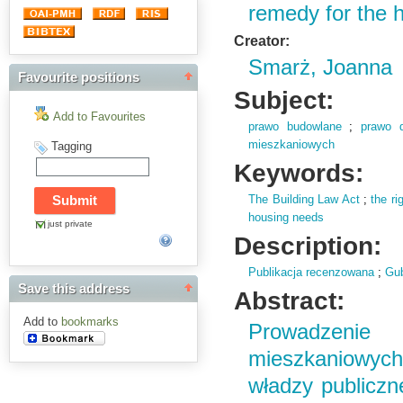
remedy for the h
Creator:
Smarż, Joanna
Favourite positions
Subject:
Add to Favourites
prawo budowlane
;
prawo 
mieszkaniowych
Tagging
Keywords:
The Building Law Act
;
the ri
housing needs
just private
Description:
Publikacja recenzowana
;
Gub
Save this address
Abstract:
Add to
bookmarks
Prowadzenie p
mieszkaniowych
władzy publiczne