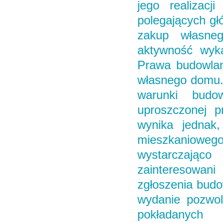
jego realizacj
polegających gł
zakup własne
aktywność wyk
Prawa budowlan
własnego domu.
warunki budo
uproszczonej p
wynika jednak
mieszkanioweg
wystarczając
zainteresowan
zgłoszenia bud
wydanie pozwol
pokładanych