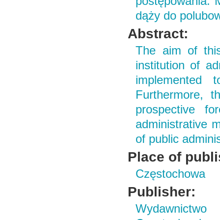
postępowania. M
dąży do polubow
Abstract:
The aim of this
institution of a
implemented t
Furthermore, t
prospective fo
administrative m
of public adminis
Place of publ
Częstochowa
Publisher:
Wydawnictwo 