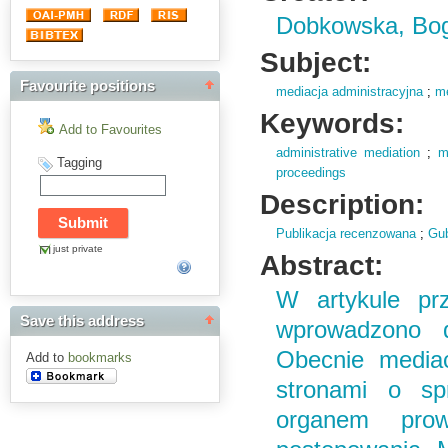
Dobkowska, Bo
Subject:
Favourite positions
mediacja administracyjna
;
m
Keywords:
Add to Favourites
administrative mediation
;
m
Tagging
proceedings
Description:
Publikacja recenzowana
;
Gub
just private
Abstract:
W artykule prz
Save this address
wprowadzono d
Obecnie media
Add to
bookmarks
stronami o sp
organem prow