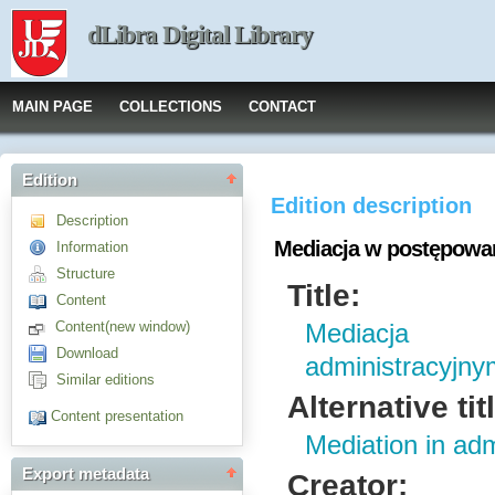
dLibra Digital Library
MAIN PAGE
COLLECTIONS
CONTACT
Edition
Edition description
Description
Mediacja w postępowa
Information
Structure
Title:
Content
Content(new window)
Mediacja
Download
administracyjny
Similar editions
Alternative tit
Content presentation
Mediation in adm
Export metadata
Creator: