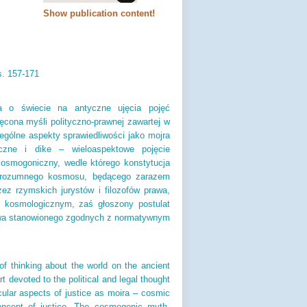
Show publication content!
s.
157-171
a o świecie na antyczne ujęcia pojęć
ęcona myśli polityczno-prawnej zawartej w
ególne aspekty sprawiedliwości jako mojra
czne i dike – wieloaspektowe pojęcie
 kosmogoniczny, wedle którego konstytucja
ja rozumnego kosmosu, będącego zarazem
zez rzymskich jurystów i filozofów prawa,
 kosmologicznym, zaś głoszony postulat
awa stanowionego zgodnych z normatywnym
of thinking about the world on the ancient
t devoted to the political and legal thought
ular aspects of justice as moira – cosmic
concept of justice. The cosmogonic myth,