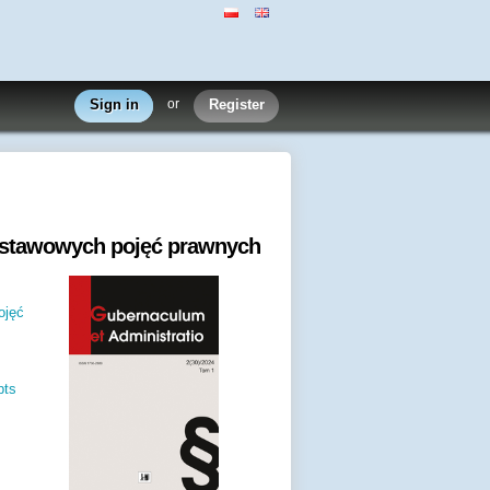
Sign in
or
Register
dstawowych pojęć prawnych
ojęć
pts