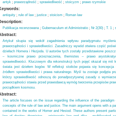
antyk
;
praworządność
;
sprawiedliwość
;
stoicyzm
;
prawo rzymskie
Keywords:
antiquity
;
rule of law
;
justice
;
stoicism
;
Roman law
Description:
Publikacja recenzowana
;
Gubernaculum et Administratio
;
Nr 2(
30)
;
T.
1
;
Abstract:
Artykuł skupia się wokół zagadnienia wpływu paradygmatu myśleni
praworządności i sprawiedliwości. Zasadniczy wywód otwiera część poświ
dziełach Homera i Hezjoda. U autorów tych zostały przedstawione poszcz
– kosmiczne prawo przeznaczenia, themistes – prawo arystokraty
sprawiedliwości. Kluczowym dla rekonstrukcji tych pojęć okazał się mit
świata jest dziełem bogów. W refleksji stoików pojawia się koncepc
źródłem sprawiedliwości i prawa naturalnego. Myśl ta zostaje podjęta pr
którzy sprawiedliwość odnoszą do ponadpozytywnej zasady o wymiarze
praworządności stawia przed prawodawcą wymóg tworzenia przepisów pr
porządkiem kosmosu.
Abstract:
The article focuses on the issue regarding the influence of the paradigm 
concepts of the rule of law and justice. The main argument opens with a par
contained in the works of Homer and Hesiod. These authors present partic
law of destiny, themistes – aristocratic law and dike – multifaceted 