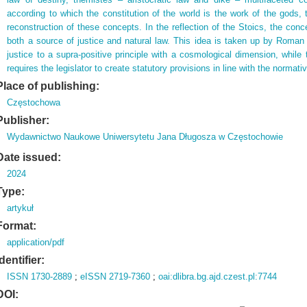
according to which the constitution of the world is the work of the gods, 
reconstruction of these concepts. In the reflection of the Stoics, the con
both a source of justice and natural law. This idea is taken up by Roman 
justice to a supra-positive principle with a cosmological dimension, while 
requires the legislator to create statutory provisions in line with the normat
Place of publishing:
Częstochowa
Publisher:
Wydawnictwo Naukowe Uniwersytetu Jana Długosza w Częstochowie
Date issued:
2024
Type:
artykuł
Format:
application/pdf
Identifier:
ISSN 1730-2889
;
eISSN 2719-7360
;
oai:dlibra.bg.ajd.czest.pl:7744
DOI: