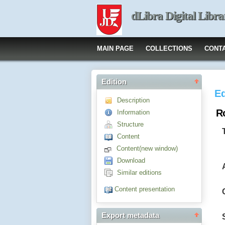
dLibra Digital Libra
MAIN PAGE
COLLECTIONS
CONT
Edition
Ed
Description
R
Information
Structure
Content
Content(new window)
Download
Similar editions
Content presentation
Export metadata