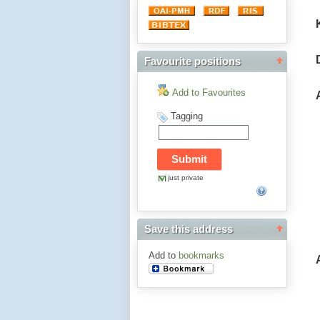
Favourite positions
Add to Favourites
Tagging
just private
Save this address
Add to
bookmarks