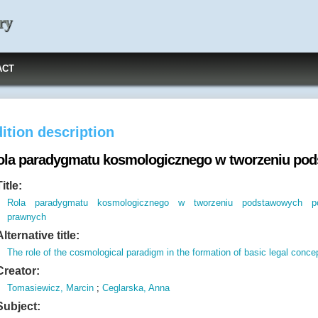
ry
ACT
ition description
ola paradygmatu kosmologicznego w tworzeniu po
Title:
Rola paradygmatu kosmologicznego w tworzeniu podstawowych p
prawnych
Alternative title:
The role of the cosmological paradigm in the formation of basic legal conce
Creator:
Tomasiewicz, Marcin
;
Ceglarska, Anna
Subject: