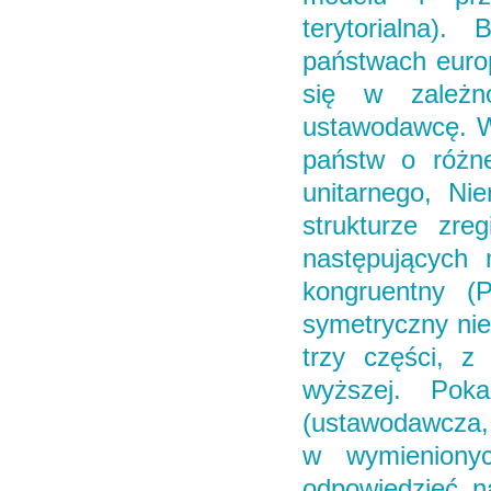
terytorialna)
państwach europe
się w zależn
ustawodawcę. W 
państw o różnej
unitarnego, Ni
strukturze zre
następujących 
kongruentny (P
symetryczny nie
trzy części, z
wyższej. Pok
(ustawodawcza, 
w wymienionyc
odpowiedzieć na