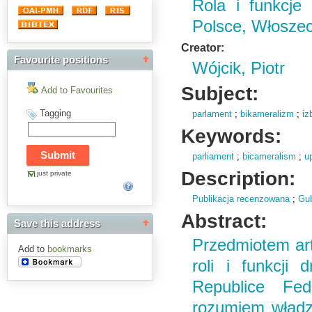
Rola i funkcje
Polsce, Włosze
Creator:
Favourite positions
Wójcik, Piotr
Subject:
Add to Favourites
Tagging
parlament
;
bikameralizm
;
iz
Keywords:
parliament
;
bicameralism
;
u
Description:
just private
Publikacja recenzowana
;
Gub
Abstract:
Save this address
Przedmiotem arty
Add to
bookmarks
roli i funkcji
Republice Fed
rozumiem władz