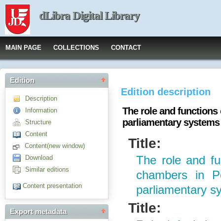
dLibra Digital Library
MAIN PAGE
COLLECTIONS
CONTACT
Edition
Edition description
Description
The role and functions 
Information
parliamentary systems
Structure
Content
Title:
Content(new window)
Download
The role and fun
Similar editions
chambers in Po
Content presentation
parliamentary s
Title:
Export metadata