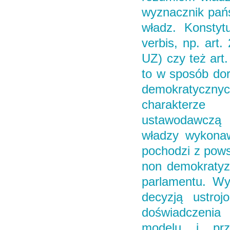
wyznacznik pańs
władz. Konstytu
verbis, np. art
UZ) czy też art.
to w sposób dor
demokratyczny
charakterze 
ustawodawczą 
władzy wykonaw
pochodzi z pows
non demokratyzm
parlamentu. Wy
decyzją ustroj
doświadczenia 
modelu i prz