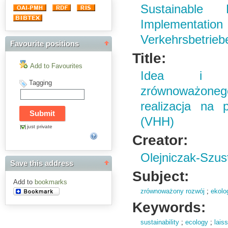
Sustainable
Implementati
Verkehrsbetrie
Favourite positions
Title:
Add to Favourites
Idea i ed
Tagging
zrównoważon
realizacja na 
(VHH)
just private
Creator:
Olejniczak-Szus
Save this address
Subject:
Add to
bookmarks
zrównoważony rozwój
;
ekolo
Keywords:
sustainability
;
ecology
;
lais