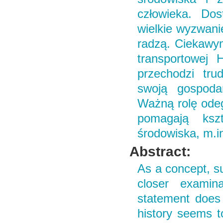
człowieka. Dos
wielkie wyzwani
radzą. Ciekawym
transportowej
przechodzi tru
swoją gospodar
Ważną rolę odeg
pomagają ksz
środowiska, m.i
Abstract:
As a concept, su
closer examin
statement does
history seems t