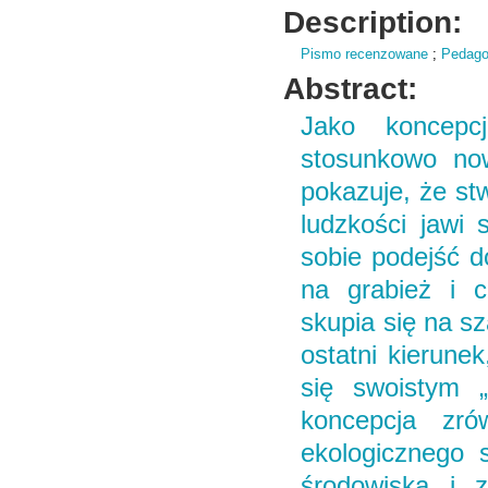
Description:
Pismo recenzowane
;
Pedago
Abstract:
Jako koncepc
stosunkowo now
pokazuje, że stw
ludzkości jawi
sobie podejść d
na grabież i c
skupia się na sz
ostatni kierune
się swoistym 
koncepcja zró
ekologicznego s
środowiska i z