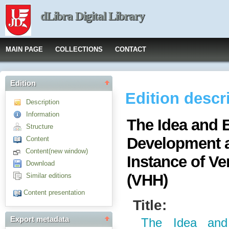
dLibra Digital Library
MAIN PAGE
COLLECTIONS
CONTACT
Edition
Edition descr
Description
Information
The Idea and 
Structure
Development a
Content
Content(new window)
Instance of V
Download
(VHH)
Similar editions
Content presentation
Title:
Export metadata
The Idea and 