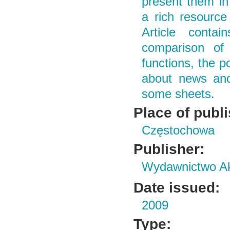
present them in
a rich resource
Article conta
comparison of 
functions, the p
about news and
some sheets.
Place of publ
Częstochowa
Publisher:
Wydawnictwo Ak
Date issued:
2009
Type: