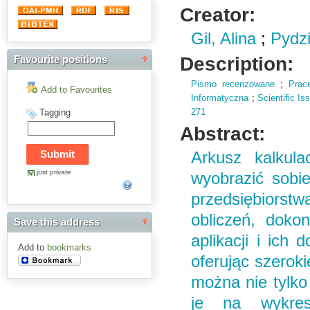
Creator:
Gil, Alina
;
Pydzi
Description:
Favourite positions
Pismo recenzowane
;
Prac
Add to Favourites
Informatyczna
;
Scientific I
271
Tagging
Abstract:
Arkusz kalkula
just private
wyobrazić sobie
przedsiębiors
obliczeń, dokon
Save this address
aplikacji i ich
Add to
bookmarks
oferując szeroki
można nie tylko
je na wykres