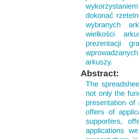
wykorzystaniem
dokonać rzeteln
wybranych ark
wielkości arku
prezentacji g
wprowadzanych
arkuszy.
Abstract:
The spreadsheet 
not only the fun
presentation of 
offers of appli
supporters, of
applications w