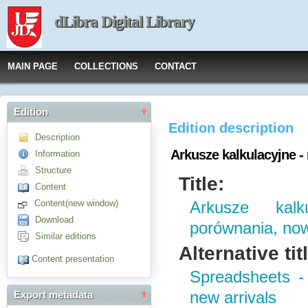
dLibra Digital Library
MAIN PAGE
COLLECTIONS
CONTACT
Edition
Edition description
Description
Arkusze kalkulacyjne 
Information
Structure
Title:
Content
Content(new window)
Arkusze kalk
Download
porównania, no
Similar editions
Alternative tit
Content presentation
Spreadsheets - 
new arrivals
Export metadata